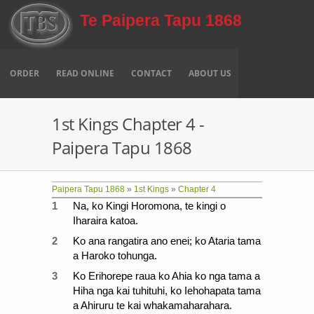
Skip to main content
Te Paipera Tapu 1868
ORDER
READ ONLINE
CONTACT
ABOUT US
1st Kings Chapter 4 -
Paipera Tapu 1868
Paipera Tapu 1868
»
1st Kings
»
Chapter 4
1
Na, ko Kingi Horomona, te kingi o
Iharaira katoa.
2
Ko ana rangatira ano enei; ko Ataria tama
a Haroko tohunga.
3
Ko Erihorepe raua ko Ahia ko nga tama a
Hiha nga kai tuhituhi, ko Iehohapata tama
a Ahiruru te kai whakamaharahara.