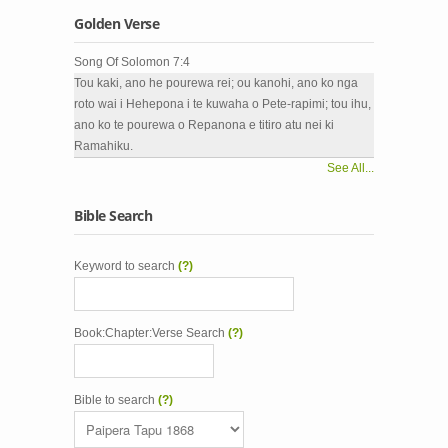
Golden Verse
Song Of Solomon 7:4
Tou kaki, ano he pourewa rei; ou kanohi, ano ko nga
roto wai i Hehepona i te kuwaha o Pete-rapimi; tou ihu,
ano ko te pourewa o Repanona e titiro atu nei ki
Ramahiku.
See All...
Bible Search
Keyword to search
(?)
Book:Chapter:Verse Search
(?)
Bible to search
(?)