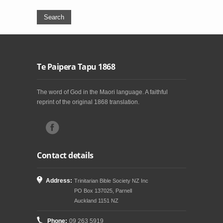
Te Paipera Tapu 1868
The word of God in the Maori language. A faithful
reprint of the original 1868 translation.
Contact details
Address:
Trinitarian Bible Society NZ Inc
PO Box 137025, Parnell
Auckland 1151 NZ
Phone:
09 263 5919