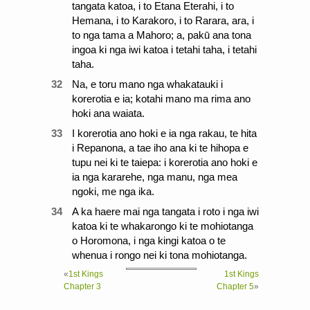
tangata katoa, i to Etana Eterahi, i to
Hemana, i to Karakoro, i to Rarara, ara, i
to nga tama a Mahoro; a, pakū ana tona
ingoa ki nga iwi katoa i tetahi taha, i tetahi
taha.
32
Na, e toru mano nga whakatauki i
korerotia e ia; kotahi mano ma rima ano
hoki ana waiata.
33
I korerotia ano hoki e ia nga rakau, te hita
i Repanona, a tae iho ana ki te hihopa e
tupu nei ki te taiepa: i korerotia ano hoki e
ia nga kararehe, nga manu, nga mea
ngoki, me nga ika.
34
A ka haere mai nga tangata i roto i nga iwi
katoa ki te whakarongo ki te mohiotanga
o Horomona, i nga kingi katoa o te
whenua i rongo nei ki tona mohiotanga.
«
1st Kings
1st Kings
Chapter 3
Chapter 5
»