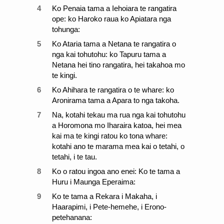
4
Ko Penaia tama a Iehoiara te rangatira
ope: ko Haroko raua ko Apiatara nga
tohunga:
5
Ko Ataria tama a Netana te rangatira o
nga kai tohutohu: ko Tapuru tama a
Netana hei tino rangatira, hei takahoa mo
te kingi.
6
Ko Ahihara te rangatira o te whare: ko
Aronirama tama a Apara to nga takoha.
7
Na, kotahi tekau ma rua nga kai tohutohu
a Horomona mo Iharaira katoa, hei mea
kai ma te kingi ratou ko tona whare:
kotahi ano te marama mea kai o tetahi, o
tetahi, i te tau.
8
Ko o ratou ingoa ano enei: Ko te tama a
Huru i Maunga Eperaima:
9
Ko te tama a Rekara i Makaha, i
Haarapimi, i Pete-hemehe, i Erono-
petehanana: