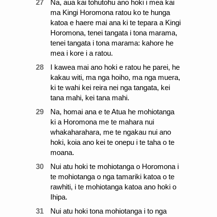
27
Na, aua kai tohutohu ano hoki i mea kai
ma Kingi Horomona ratou ko te hunga
katoa e haere mai ana ki te tepara a Kingi
Horomona, tenei tangata i tona marama,
tenei tangata i tona marama: kahore he
mea i kore i a ratou.
28
I kawea mai ano hoki e ratou he parei, he
kakau witi, ma nga hoiho, ma nga muera,
ki te wahi kei reira nei nga tangata, kei
tana mahi, kei tana mahi.
29
Na, homai ana e te Atua he mohiotanga
ki a Horomona me te mahara nui
whakaharahara, me te ngakau nui ano
hoki, koia ano kei te onepu i te taha o te
moana.
30
Nui atu hoki te mohiotanga o Horomona i
te mohiotanga o nga tamariki katoa o te
rawhiti, i te mohiotanga katoa ano hoki o
Ihipa.
31
Nui atu hoki tona mohiotanga i to nga