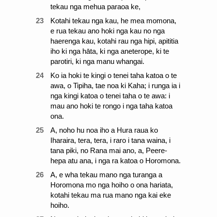
tekau nga mehua paraoa ke,
23
Kotahi tekau nga kau, he mea momona,
e rua tekau ano hoki nga kau no nga
haerenga kau, kotahi rau nga hipi, apititia
iho ki nga hāta, ki nga aneterope, ki te
parotiri, ki nga manu whangai.
24
Ko ia hoki te kingi o tenei taha katoa o te
awa, o Tipiha, tae noa ki Kaha; i runga ia i
nga kingi katoa o tenei taha o te awa: i
mau ano hoki te rongo i nga taha katoa
ona.
25
A, noho hu noa iho a Hura raua ko
Iharaira, tera, tera, i raro i tana waina, i
tana piki, no Rana mai ano, a, Peere-
hepa atu ana, i nga ra katoa o Horomona.
26
A, e wha tekau mano nga turanga a
Horomona mo nga hoiho o ona hariata,
kotahi tekau ma rua mano nga kai eke
hoiho.