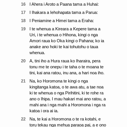
16
I Ahera i Aroto a Paana tama a Huhai:
17
I Ihakara a Iehohapata tama a Parua:
18
I Peniamine a Himei tama a Eraha:
19
I te whenua a Kireara a Kepere tama a
Uri, i te whenua o Hihona, kingi o nga
Amori raua ko Oka kingi o Pahana; ko ia
anake ano hoki te kai tohutohu o taua
whenua.
20
A, tini iho a Hura raua ko Iharaira, pera
tonu me te onepu i te taha o te moana te
tini, kai ana ratou, inu ana, a hari noa iho.
21
Na, ko Horomona te kingi o nga
kingitanga katoa, o te awa atu, a tae noa
ki te whenua o nga Pirihitini, ki te rohe ra
ano o Ihipa. I mau hakari mai ano ratou, a
mahi ana i nga mahi a Horomona i nga ra
katoa i ora ai ia.
22
Na, te kai a Horomona o te ra kotahi, e
toru tekau nga mehua paraoa pai, a e ono