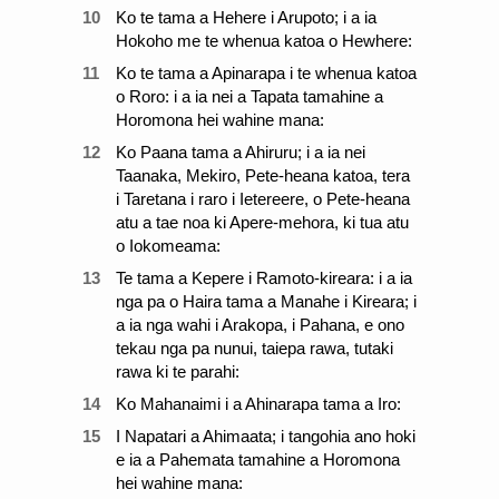
10
Ko te tama a Hehere i Arupoto; i a ia
Hokoho me te whenua katoa o Hewhere:
11
Ko te tama a Apinarapa i te whenua katoa
o Roro: i a ia nei a Tapata tamahine a
Horomona hei wahine mana:
12
Ko Paana tama a Ahiruru; i a ia nei
Taanaka, Mekiro, Pete-heana katoa, tera
i Taretana i raro i Ietereere, o Pete-heana
atu a tae noa ki Apere-mehora, ki tua atu
o Iokomeama:
13
Te tama a Kepere i Ramoto-kireara: i a ia
nga pa o Haira tama a Manahe i Kireara; i
a ia nga wahi i Arakopa, i Pahana, e ono
tekau nga pa nunui, taiepa rawa, tutaki
rawa ki te parahi:
14
Ko Mahanaimi i a Ahinarapa tama a Iro:
15
I Napatari a Ahimaata; i tangohia ano hoki
e ia a Pahemata tamahine a Horomona
hei wahine mana: