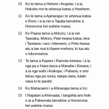
10
Ko te tama a Hehere i Arupoto; i a ia
Hokoho me te whenua katoa o Hewhere:
11
Ko te tama a Apinarapa i te whenua katoa
o Roro: i a ia nei a Tapata tamahine a
Horomona hei wahine mana:
12
Ko Paana tama a Ahiruru; i a ia nei
Taanaka, Mekiro, Pete-heana katoa, tera
i Taretana i raro i Ietereere, o Pete-heana
atu a tae noa ki Apere-mehora, ki tua atu
o Iokomeama:
13
Te tama a Kepere i Ramoto-kireara: i a ia
nga pa o Haira tama a Manahe i Kireara; i
a ia nga wahi i Arakopa, i Pahana, e ono
tekau nga pa nunui, taiepa rawa, tutaki
rawa ki te parahi:
14
Ko Mahanaimi i a Ahinarapa tama a Iro:
15
I Napatari a Ahimaata; i tangohia ano hoki
e ia a Pahemata tamahine a Horomona
hei wahine mana: