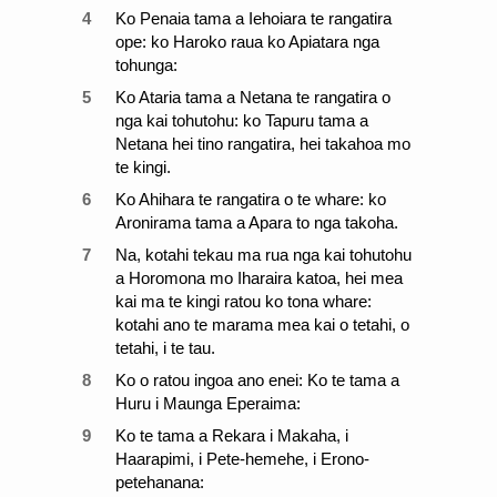
4
Ko Penaia tama a Iehoiara te rangatira
ope: ko Haroko raua ko Apiatara nga
tohunga:
5
Ko Ataria tama a Netana te rangatira o
nga kai tohutohu: ko Tapuru tama a
Netana hei tino rangatira, hei takahoa mo
te kingi.
6
Ko Ahihara te rangatira o te whare: ko
Aronirama tama a Apara to nga takoha.
7
Na, kotahi tekau ma rua nga kai tohutohu
a Horomona mo Iharaira katoa, hei mea
kai ma te kingi ratou ko tona whare:
kotahi ano te marama mea kai o tetahi, o
tetahi, i te tau.
8
Ko o ratou ingoa ano enei: Ko te tama a
Huru i Maunga Eperaima:
9
Ko te tama a Rekara i Makaha, i
Haarapimi, i Pete-hemehe, i Erono-
petehanana: