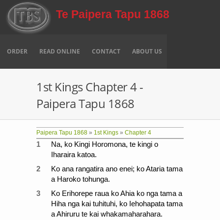
Skip to main content
Te Paipera Tapu 1868
ORDER
READ ONLINE
CONTACT
ABOUT US
1st Kings Chapter 4 -
Paipera Tapu 1868
Paipera Tapu 1868
»
1st Kings
»
Chapter 4
1
Na, ko Kingi Horomona, te kingi o
Iharaira katoa.
2
Ko ana rangatira ano enei; ko Ataria tama
a Haroko tohunga.
3
Ko Erihorepe raua ko Ahia ko nga tama a
Hiha nga kai tuhituhi, ko Iehohapata tama
a Ahiruru te kai whakamaharahara.