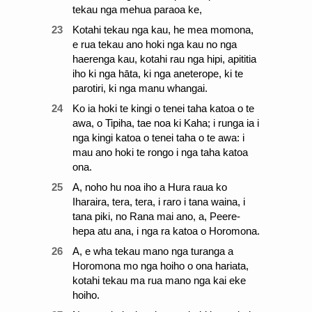
tekau nga mehua paraoa ke,
23
Kotahi tekau nga kau, he mea momona,
e rua tekau ano hoki nga kau no nga
haerenga kau, kotahi rau nga hipi, apititia
iho ki nga hāta, ki nga aneterope, ki te
parotiri, ki nga manu whangai.
24
Ko ia hoki te kingi o tenei taha katoa o te
awa, o Tipiha, tae noa ki Kaha; i runga ia i
nga kingi katoa o tenei taha o te awa: i
mau ano hoki te rongo i nga taha katoa
ona.
25
A, noho hu noa iho a Hura raua ko
Iharaira, tera, tera, i raro i tana waina, i
tana piki, no Rana mai ano, a, Peere-
hepa atu ana, i nga ra katoa o Horomona.
26
A, e wha tekau mano nga turanga a
Horomona mo nga hoiho o ona hariata,
kotahi tekau ma rua mano nga kai eke
hoiho.