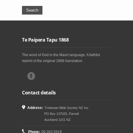
Te Paipera Tapu 1868
The word of God in the Maori language. A faithful
reprint of the original 1868 translation.
Contact details
Address:
Trinitarian Bible Society NZ Inc
PO Box 137025, Parnell
Auckland 1151 NZ
Phone:
09 263 5919