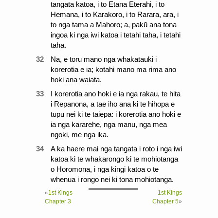
tangata katoa, i to Etana Eterahi, i to
Hemana, i to Karakoro, i to Rarara, ara, i
to nga tama a Mahoro; a, pakū ana tona
ingoa ki nga iwi katoa i tetahi taha, i tetahi
taha.
32
Na, e toru mano nga whakatauki i
korerotia e ia; kotahi mano ma rima ano
hoki ana waiata.
33
I korerotia ano hoki e ia nga rakau, te hita
i Repanona, a tae iho ana ki te hihopa e
tupu nei ki te taiepa: i korerotia ano hoki e
ia nga kararehe, nga manu, nga mea
ngoki, me nga ika.
34
A ka haere mai nga tangata i roto i nga iwi
katoa ki te whakarongo ki te mohiotanga
o Horomona, i nga kingi katoa o te
whenua i rongo nei ki tona mohiotanga.
«
1st Kings
1st Kings
Chapter 3
Chapter 5
»