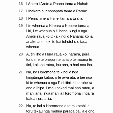
16
I Ahera i Aroto a Paana tama a Huhai:
17
I Ihakara a Iehohapata tama a Parua:
18
I Peniamine a Himei tama a Eraha:
19
I te whenua a Kireara a Kepere tama a
Uri, i te whenua o Hihona, kingi o nga
Amori raua ko Oka kingi o Pahana; ko ia
anake ano hoki te kai tohutohu o taua
whenua.
20
A, tini iho a Hura raua ko Iharaira, pera
tonu me te onepu i te taha o te moana te
tini, kai ana ratou, inu ana, a hari noa iho.
21
Na, ko Horomona te kingi o nga
kingitanga katoa, o te awa atu, a tae noa
ki te whenua o nga Pirihitini, ki te rohe ra
ano o Ihipa. I mau hakari mai ano ratou, a
mahi ana i nga mahi a Horomona i nga ra
katoa i ora ai ia.
22
Na, te kai a Horomona o te ra kotahi, e
toru tekau nga mehua paraoa pai, a e ono