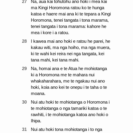
27
Na, aua kai tohutohu ano hoki i mea kai
ma Kingi Horomona ratou ko te hunga
katoa e haere mai ana ki te tepara a Kingi
Horomona, tenei tangata i tona marama,
tenei tangata i tona marama: kahore he
mea i kore i a ratou.
28
I kawea mai ano hoki e ratou he parei, he
kakau witi, ma nga hoiho, ma nga muera,
ki te wahi kei reira nei nga tangata, kei
tana mahi, kei tana mahi.
29
Na, homai ana e te Atua he mohiotanga
ki a Horomona me te mahara nui
whakaharahara, me te ngakau nui ano
hoki, koia ano kei te onepu i te taha o te
moana.
30
Nui atu hoki te mohiotanga o Horomona i
te mohiotanga o nga tamariki katoa o te
rawhiti, i te mohiotanga katoa ano hoki o
Ihipa.
31
Nui atu hoki tona mohiotanga i to nga