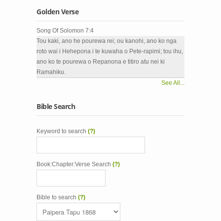
Golden Verse
Song Of Solomon 7:4
Tou kaki, ano he pourewa rei; ou kanohi, ano ko nga
roto wai i Hehepona i te kuwaha o Pete-rapimi; tou ihu,
ano ko te pourewa o Repanona e titiro atu nei ki
Ramahiku.
See All...
Bible Search
Keyword to search
(?)
Book:Chapter:Verse Search
(?)
Bible to search
(?)