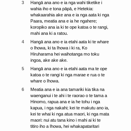
3
Hangā ana ano e ia nga wahi tiketike i
wahia iho e tona pāpā, e Hetekia:
whakaarahia ake ana e ia nga aata ki nga
Paara, meatia ana e ia he ngahere;
koropiko ana ia ki te ope katoa o te rangi,
mahi ana ki a ratou.
4
Hangā ana ano e ia etahi aata ki te whare
o Ihowa, ki ta Ihowa i ki ra, Ko
Hiruharama hei waihotanga mo toku
ingoa, ake ake ake.
5
Hangā ana ano e ia etahi aata ma te ope
katoa o te rangi ki nga marae e rua o te
whare o Ihowa.
6
Meatia ana e ia ana tamariki kia tika na
waenganui i te ahi i te raorao o te tama a
Hinomo, rapua ana e ia he tohu i nga
kapua, i nga nakahi; kei te makutu ano ia,
kei te whai ki nga atua maori, ki nga mata
maori: nui atu tana kino i mahi ai ki te
titiro iho a Ihowa, hei whakapataritari