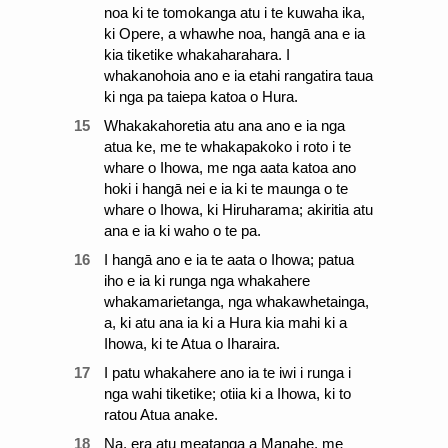
noa ki te tomokanga atu i te kuwaha ika,
ki Opere, a whawhe noa, hangā ana e ia
kia tiketike whakaharahara. I
whakanohoia ano e ia etahi rangatira taua
ki nga pa taiepa katoa o Hura.
15
Whakakahoretia atu ana ano e ia nga
atua ke, me te whakapakoko i roto i te
whare o Ihowa, me nga aata katoa ano
hoki i hangā nei e ia ki te maunga o te
whare o Ihowa, ki Hiruharama; akiritia atu
ana e ia ki waho o te pa.
16
I hangā ano e ia te aata o Ihowa; patua
iho e ia ki runga nga whakahere
whakamarietanga, nga whakawhetainga,
a, ki atu ana ia ki a Hura kia mahi ki a
Ihowa, ki te Atua o Iharaira.
17
I patu whakahere ano ia te iwi i runga i
nga wahi tiketike; otiia ki a Ihowa, ki to
ratou Atua anake.
18
Na, era atu meatanga a Manahe, me