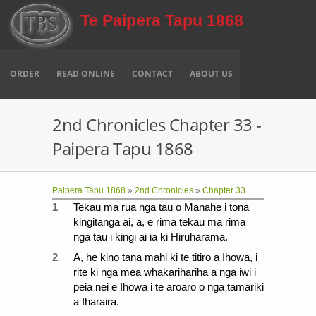
Skip to main content
Te Paipera Tapu 1868
ORDER
READ ONLINE
CONTACT
ABOUT US
2nd Chronicles Chapter 33 -
Paipera Tapu 1868
Paipera Tapu 1868
»
2nd Chronicles
»
Chapter 33
1
Tekau ma rua nga tau o Manahe i tona
kingitanga ai, a, e rima tekau ma rima
nga tau i kingi ai ia ki Hiruharama.
2
A, he kino tana mahi ki te titiro a Ihowa, i
rite ki nga mea whakarihariha a nga iwi i
peia nei e Ihowa i te aroaro o nga tamariki
a Iharaira.