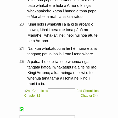
patu whakahere hoki a Amono ki nga
whakapakoko katoa i hangā e tona pāpā,
e Manahe, a mahi ana ki a ratou.
23
Kihai hoki i whakaiti i a ia ki te aroaro o
Ihowa, kihai i pera me tona pāpā me
Manahe i whakaiti nei; heoi nui noa atu te
he o Amono.
24
Na, kua whakatupuria he hē mona e ana
tangata; patua iho ia i roto i tona whare.
25
A patua iho e te iwi o te whenua nga
tangata katoa i whakatupuria ai te he mo
Kingi Amono; a ka meinga e te iwi o te
whenua tana tama a Hohia hei kingi i
muri i a ia.
«
2nd Chronicles
2nd Chronicles
Chapter 32
Chapter 34
»