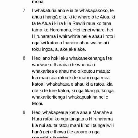
mona.
7
I whakaturia ano e ia te whakapakoko, te
ahua i hangā e ia, ki te whare o te Atua, ki
ta te Atua i ki ra ki a Rawiri raua ko tana
tama ko Horomona, Hei tenei whare, hei
Hiruharama i whiriwhiria nei e ahau i roto i
nga iwi katoa o Iharaira ahau waiho ai i
toku ingoa, a, ake ake ake.
8
Heoi ano hoki aku whakanekehanga i te
waewae o Iharaira i te whenua i
whakaritea e ahau mo o koutou mātua;
kia mau raia ratou ki te mahi i nga mea
katoa i whakahaua e ahau ki a ratou, kia
rite ki te ture katoa, ki nga tikanga, ki nga
whakariteritenga i whakapuakina nei e
Mohi.
9
Heoi whakapeaua ketia ana e Manahe a
Hura ratou ko nga tangata o Hiruharama
kia nui atu ta ratou mahi kino i ta nga iwi i
hunā nei e Ihowa i te aroaro o nga