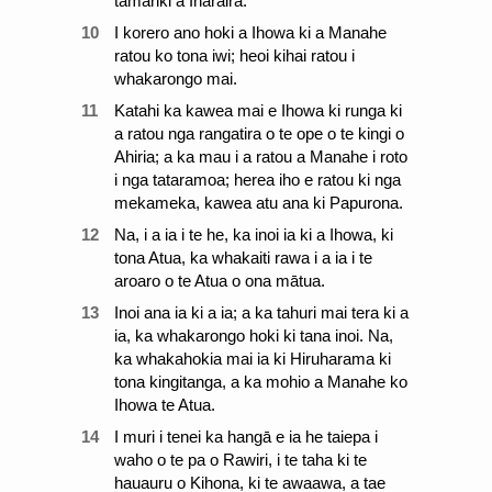
tamariki a Iharaira.
10
I korero ano hoki a Ihowa ki a Manahe
ratou ko tona iwi; heoi kihai ratou i
whakarongo mai.
11
Katahi ka kawea mai e Ihowa ki runga ki
a ratou nga rangatira o te ope o te kingi o
Ahiria; a ka mau i a ratou a Manahe i roto
i nga tataramoa; herea iho e ratou ki nga
mekameka, kawea atu ana ki Papurona.
12
Na, i a ia i te he, ka inoi ia ki a Ihowa, ki
tona Atua, ka whakaiti rawa i a ia i te
aroaro o te Atua o ona mātua.
13
Inoi ana ia ki a ia; a ka tahuri mai tera ki a
ia, ka whakarongo hoki ki tana inoi. Na,
ka whakahokia mai ia ki Hiruharama ki
tona kingitanga, a ka mohio a Manahe ko
Ihowa te Atua.
14
I muri i tenei ka hangā e ia he taiepa i
waho o te pa o Rawiri, i te taha ki te
hauauru o Kihona, ki te awaawa, a tae