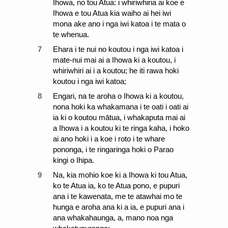
Ihowa, no tou Atua: i whiriwhiria ai koe e
Ihowa e tou Atua kia waiho ai hei iwi
mona ake ano i nga iwi katoa i te mata o
te whenua.
7
Ehara i te nui no koutou i nga iwi katoa i
mate-nui mai ai a Ihowa ki a koutou, i
whiriwhiri ai i a koutou; he iti rawa hoki
koutou i nga iwi katoa;
8
Engari, na te aroha o Ihowa ki a koutou,
nona hoki ka whakamana i te oati i oati ai
ia ki o koutou mātua, i whakaputa mai ai
a Ihowa i a koutou ki te ringa kaha, i hoko
ai ano hoki i a koe i roto i te whare
pononga, i te ringaringa hoki o Parao
kingi o Ihipa.
9
Na, kia mohio koe ki a Ihowa ki tou Atua,
ko te Atua ia, ko te Atua pono, e pupuri
ana i te kawenata, me te atawhai mo te
hunga e aroha ana ki a ia, e pupuri ana i
ana whakahaunga, a, mano noa nga