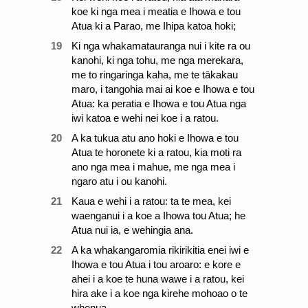
koe ki nga mea i meatia e Ihowa e tou
Atua ki a Parao, me Ihipa katoa hoki;
19
Ki nga whakamatauranga nui i kite ra ou
kanohi, ki nga tohu, me nga merekara,
me to ringaringa kaha, me te tākakau
maro, i tangohia mai ai koe e Ihowa e tou
Atua: ka peratia e Ihowa e tou Atua nga
iwi katoa e wehi nei koe i a ratou.
20
A ka tukua atu ano hoki e Ihowa e tou
Atua te horonete ki a ratou, kia moti ra
ano nga mea i mahue, me nga mea i
ngaro atu i ou kanohi.
21
Kaua e wehi i a ratou: ta te mea, kei
waenganui i a koe a Ihowa tou Atua; he
Atua nui ia, e wehingia ana.
22
A ka whakangaromia rikirikitia enei iwi e
Ihowa e tou Atua i tou aroaro: e kore e
ahei i a koe te huna wawe i a ratou, kei
hira ake i a koe nga kirehe mohoao o te
whenua.