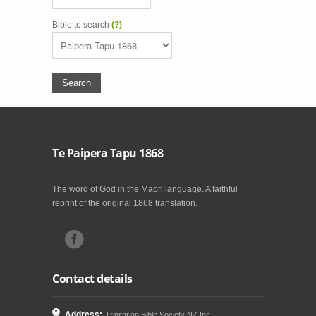
Bible to search
(?)
Te Paipera Tapu 1868
The word of God in the Maori language. A faithful
reprint of the original 1868 translation.
Contact details
Address:
Trinitarian Bible Society NZ Inc