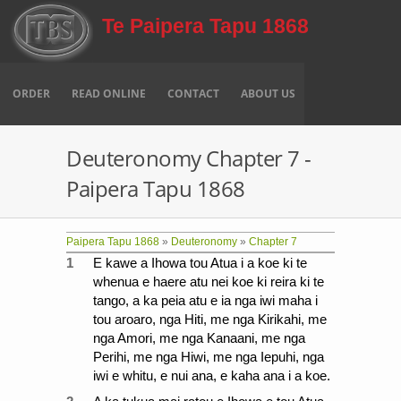
Skip to main content
Te Paipera Tapu 1868
ORDER
READ ONLINE
CONTACT
ABOUT US
Deuteronomy Chapter 7 -
Paipera Tapu 1868
Paipera Tapu 1868
»
Deuteronomy
»
Chapter 7
1
E kawe a Ihowa tou Atua i a koe ki te
whenua e haere atu nei koe ki reira ki te
tango, a ka peia atu e ia nga iwi maha i
tou aroaro, nga Hiti, me nga Kirikahi, me
nga Amori, me nga Kanaani, me nga
Perihi, me nga Hiwi, me nga Iepuhi, nga
iwi e whitu, e nui ana, e kaha ana i a koe.