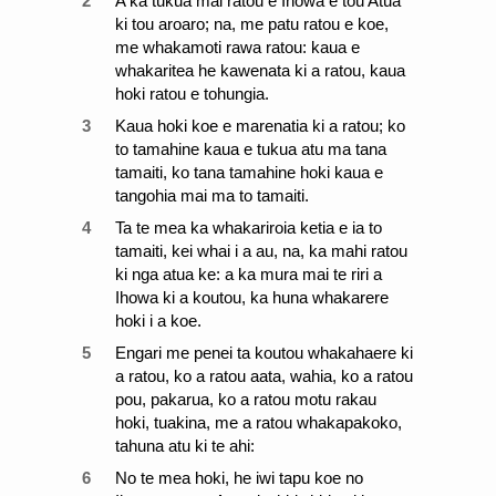
2
A ka tukua mai ratou e Ihowa e tou Atua
ki tou aroaro; na, me patu ratou e koe,
me whakamoti rawa ratou: kaua e
whakaritea he kawenata ki a ratou, kaua
hoki ratou e tohungia.
3
Kaua hoki koe e marenatia ki a ratou; ko
to tamahine kaua e tukua atu ma tana
tamaiti, ko tana tamahine hoki kaua e
tangohia mai ma to tamaiti.
4
Ta te mea ka whakariroia ketia e ia to
tamaiti, kei whai i a au, na, ka mahi ratou
ki nga atua ke: a ka mura mai te riri a
Ihowa ki a koutou, ka huna whakarere
hoki i a koe.
5
Engari me penei ta koutou whakahaere ki
a ratou, ko a ratou aata, wahia, ko a ratou
pou, pakarua, ko a ratou motu rakau
hoki, tuakina, me a ratou whakapakoko,
tahuna atu ki te ahi:
6
No te mea hoki, he iwi tapu koe no