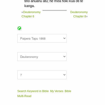
tino anuanu atu; he mea hoki kua oti te
kanga.
«
Deuteronomy
Deuteronomy
Chapter 6
Chapter 8
»
Search Keyword in Bible
My Verses
Bible
Multi-Read