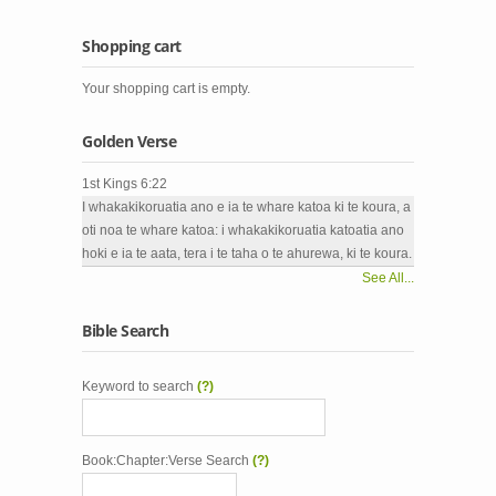
Shopping cart
Your shopping cart is empty.
Golden Verse
1st Kings 6:22
I whakakikoruatia ano e ia te whare katoa ki te koura, a
oti noa te whare katoa: i whakakikoruatia katoatia ano
hoki e ia te aata, tera i te taha o te ahurewa, ki te koura.
See All...
Bible Search
Keyword to search
(?)
Book:Chapter:Verse Search
(?)