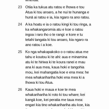
23
Otiia ka tukua atu ratou e Ihowa e tou
Atua ki tou aroaro, a he nui te hunanga e
hunā ai ratou e ia, kia ngaro ra ano ratou.
24
A ka hoatu e ia o ratou kingi ki tou ringa, a
ka whakangaromia atu e koe o ratou
ingoa i raro iho o te rangi: e kore e tu
tetahi tangata ki tou aroaro, kia ngaro ra
ano ratou i a koe.
25
Ko nga whakapakoko o o ratou atua me
tahu e koutou ki te ahi: aua e minamina
atu ki te hiriwa ki te koura ranei e mau
ana ki aua mea, kaua hoki e tangohia
mou, kei mahangatia koe e ena mea: he
mea whakarihariha hoki ena mea ki a
Ihowa ki tou Atua.
26
Kaua hoki e maua e koe te mea
whakarihariha ki roto ki tou whare; kei
kangā koe, kei peratia me taua mea:
engari kia tino whakarihariha atu koe, kia