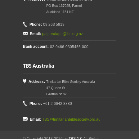
PO Box 137025, Parnell
Auckland 1151 NZ
Phone:
09 263 5919
Email:
paiperatapu@tbs.org.nz
Bank account:
02-0466-0305455-000
TBS Australia
Address:
Trinitarian Bible Society Australia
47 Queen St
Grafton NSW
Phone:
+61 2 6642 8880
Email:
TBS@trinitarianbiblesociety.org.au
© Copyright 2013-2026 by
TBS NZ
. All Rights