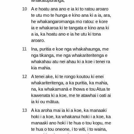
whakatupuranga;
10
A e hoatu ana ano e ia ki to ratou aroaro
te utu mo te hunga e kino ana ki a ia, ara,
he whakangaromanga mo ratou: e kore
ia e whakaroa ki te tangata e kino ana ki
a ia, ka hoatu ano e ia he utu ki tona
aroaro.
11
Ina, puritia e koe nga whakahaunga, me
nga tikanga, me nga whakariteritenga e
whakahau atu nei ahau ki a koe i tenei ra
kia mahia.
12
A tenei ake, ki te rongo koutou ki enei
whakariteritenga, a ka puritia, ka mahia,
na, ka whakamanā e Ihowa e tou Atua te
kawenata ki a koe, me te atawhai i oati ai
ia ki ou mātua.
13
A ka aroha mai ia ki a koe, ka manaaki
hoki i a koe, ka whakanui hoki i a koe, ka
manaaki ano hoki i te hua o tou kopu, me
te hua o tou oneone, i to witi, i to waina,