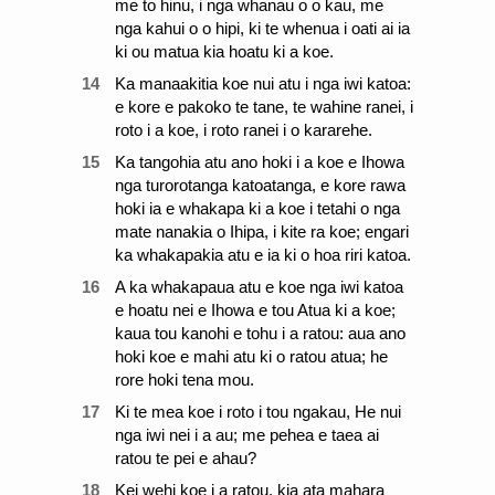
me to hinu, i nga whanau o o kau, me
nga kahui o o hipi, ki te whenua i oati ai ia
ki ou matua kia hoatu ki a koe.
14
Ka manaakitia koe nui atu i nga iwi katoa:
e kore e pakoko te tane, te wahine ranei, i
roto i a koe, i roto ranei i o kararehe.
15
Ka tangohia atu ano hoki i a koe e Ihowa
nga turorotanga katoatanga, e kore rawa
hoki ia e whakapa ki a koe i tetahi o nga
mate nanakia o Ihipa, i kite ra koe; engari
ka whakapakia atu e ia ki o hoa riri katoa.
16
A ka whakapaua atu e koe nga iwi katoa
e hoatu nei e Ihowa e tou Atua ki a koe;
kaua tou kanohi e tohu i a ratou: aua ano
hoki koe e mahi atu ki o ratou atua; he
rore hoki tena mou.
17
Ki te mea koe i roto i tou ngakau, He nui
nga iwi nei i a au; me pehea e taea ai
ratou te pei e ahau?
18
Kei wehi koe i a ratou, kia ata mahara