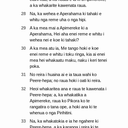
a ka whakarite kawenata raua.
28
Na, ka wehea e Aperahama ki tahaki e
whitu nga reme uha o nga hipi.
29
A ka mea mai a Apimereke ki a
Aperahama, Hei aha enei reme e whitu i
wehea nei e koe ki tahaki?
30
A ka mea atu ia, Me tango hoki e koe
enei reme e whitu i toku ringa, kia ai enei
mea hei whakaatu maku, naku i keri tenei
poka.
31
No reira i huaina ai e ia taua wahi ko
Peere-hepa; no raua hoki i oati ki reira.
32
Heoi whakaritea ana e raua te kawenata i
Peere-hepa: a, ka whakatika a
Apimereke, raua ko Pikora ko te
rangatira o tana ope, a hoki ana ki te
whenua o nga Pirihitini.
33
Na, ka whakatokia e ia he ngahere ki
Peere-hepa, a ka karanga i reira ki te