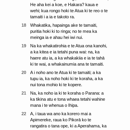
He aha kei a koe, e Hakara? kaua e
wehi; kua rongo hoki te Atua ki te reo o te
tamaiti i a ia e takoto ra.
18
Whakatika, hapainga ake te tamaiti,
puritia hoki ki to ringa; no te mea ka
meinga ia e ahau hei iwi nui.
19
Na ka whakatirohia e te Atua ona kanohi,
a ka kitea e ia tetahi puna wai: na, ka
haere atu ia, a ka whakakiia e ia te tahā
ki te wai, a whakainumia ana te tamaiti.
20
A i noho ano te Atua ki te tamaiti; a ka
tupu ia, ka noho hoki ki te koraha, a ka
nui tona mohio ki te kopere.
21
Na, ka noho ia ki te koraha o Parana: a
ka tikina atu e tona whaea tetahi wahine
mana i te whenua o Ihipa.
22
A, i taua wa ano ka korero mai a
Apimereke, raua ko Pikorā ko te
rangatira o tana ope, ki a Aperahama, ka