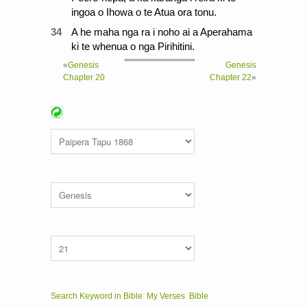
ingoa o Ihowa o te Atua ora tonu.
34
A he maha nga ra i noho ai a Aperahama
ki te whenua o nga Pirihitini.
«
Genesis
Genesis
Chapter 20
Chapter 22
»
Search Keyword in Bible
My Verses
Bible