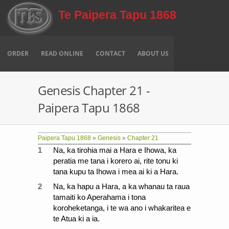
Skip to main content
Te Paipera Tapu 1868
ORDER
READ ONLINE
CONTACT
ABOUT US
Genesis Chapter 21 -
Paipera Tapu 1868
Paipera Tapu 1868
»
Genesis
»
Chapter 21
1
Na, ka tirohia mai a Hara e Ihowa, ka
peratia me tana i korero ai, rite tonu ki
tana kupu ta Ihowa i mea ai ki a Hara.
2
Na, ka hapu a Hara, a ka whanau ta raua
tamaiti ko Aperahama i tona
koroheketanga, i te wa ano i whakaritea e
te Atua ki a ia.