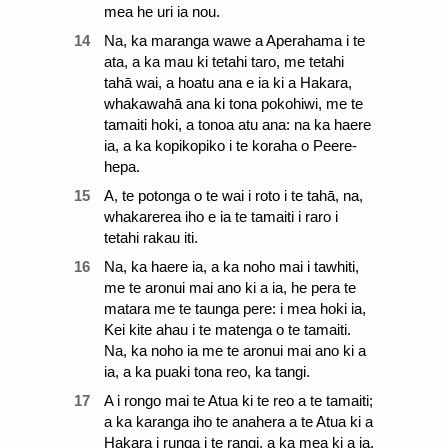
mea he uri ia nou.
14
Na, ka maranga wawe a Aperahama i te
ata, a ka mau ki tetahi taro, me tetahi
tahā wai, a hoatu ana e ia ki a Hakara,
whakawahā ana ki tona pokohiwi, me te
tamaiti hoki, a tonoa atu ana: na ka haere
ia, a ka kopikopiko i te koraha o Peere-
hepa.
15
A, te potonga o te wai i roto i te tahā, na,
whakarerea iho e ia te tamaiti i raro i
tetahi rakau iti.
16
Na, ka haere ia, a ka noho mai i tawhiti,
me te aronui mai ano ki a ia, he pera te
matara me te taunga pere: i mea hoki ia,
Kei kite ahau i te matenga o te tamaiti.
Na, ka noho ia me te aronui mai ano ki a
ia, a ka puaki tona reo, ka tangi.
17
A i rongo mai te Atua ki te reo a te tamaiti;
a ka karanga iho te anahera a te Atua ki a
Hakara i runga i te rangi, a ka mea ki a ia,