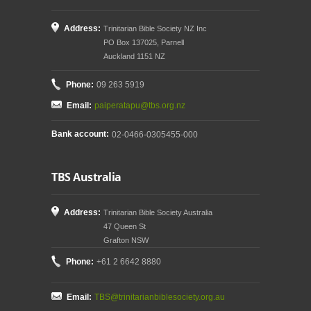
Address:
Trinitarian Bible Society NZ Inc
PO Box 137025, Parnell
Auckland 1151 NZ
Phone:
09 263 5919
Email:
paiperatapu@tbs.org.nz
Bank account:
02-0466-0305455-000
TBS Australia
Address:
Trinitarian Bible Society Australia
47 Queen St
Grafton NSW
Phone:
+61 2 6642 8880
Email:
TBS@trinitarianbiblesociety.org.au