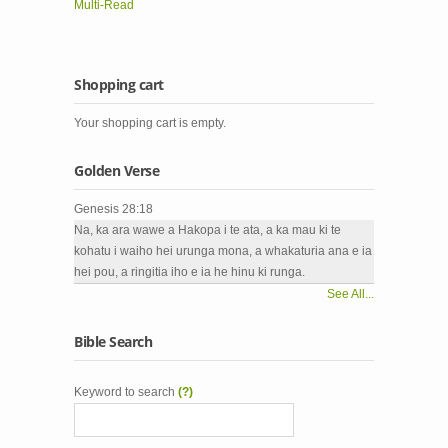
Multi-Read
Shopping cart
Your shopping cart is empty.
Golden Verse
Genesis 28:18
Na, ka ara wawe a Hakopa i te ata, a ka mau ki te
kohatu i waiho hei urunga mona, a whakaturia ana e ia
hei pou, a ringitia iho e ia he hinu ki runga.
See All...
Bible Search
Keyword to search
(?)