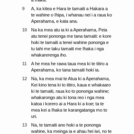
9
A, ka kitea e Hara te tamaiti a Hakara a
te wahine o Ihipa, i whanau nei i a raua ko
Aperahama, e kata ana.
10
Na ka mea atu ia ki a Aperahama, Peia
atu tenei pononga me tana tamaiti: e kore
hoki te tamaiti a tenei wahine pononga e
tu tahi me taku tamaiti me Ihaka i nga
whakarerenga iho.
11
A he mea he rawa taua mea ki te titiro a
Aperahama, ko tana tamaiti hoki ia.
12
Na, ka mea mai te Atua ki a Aperahama,
Kei kino tena ki to titiro, kaua e whakaaro
ki te tamaiti, raua ko to pononga wahine;
whakarongo atu ki tona reo i nga mea
katoa i korero ai a Hara ki a koe; ta te
mea kei a Ihaka te karangatanga mo to
uri.
13
Na, te tamaiti ano hoki a te pononga
wahine, ka meinga ia e ahau hei iwi, no te