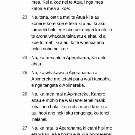
mea, Kei a koe nei te Atua i nga mea
katoa e mea ai koe:
23
Na, tena, oatitia mai te Atua ki a au i
konei e kore koe e teka ki a au, ki aku
tamariki hoki, me oku uri: engari ka rite ki
te aroha whakaputaina atu e ahau ki a
koe to mahi ki a au, ki te whenua ano
hoki i noho nei koe.
24
Na, ka mea atu a Aperahama, Ka oati
ahau.
25
Na, ka whakawa a Aperahama i a
Apimereke mo tetahi puna wai i tangohia
e nga tangata o Apimereke.
26
Na, ka mea mai a Apimereke, Kahore
ahau e mohio na wai ranei tenei mahi:
kihai ano hoki i korerotia mai e koe ki a
au, heoi ano hoki aku rongonga ko tenei
inaianei.
27
Na, ka mau a Aperahama ki etahi hipi me
etahi kau, a ka hoatu e ia ki a Apimereke;