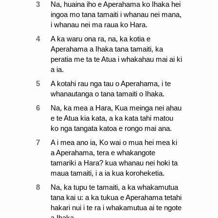
3
Na, huaina iho e Aperahama ko Ihaka hei
ingoa mo tana tamaiti i whanau nei mana,
i whanau nei ma raua ko Hara.
4
A ka waru ona ra, na, ka kotia e
Aperahama a Ihaka tana tamaiti, ka
peratia me ta te Atua i whakahau mai ai ki
a ia.
5
A kotahi rau nga tau o Aperahama, i te
whanautanga o tana tamaiti o Ihaka.
6
Na, ka mea a Hara, Kua meinga nei ahau
e te Atua kia kata, a ka kata tahi matou
ko nga tangata katoa e rongo mai ana.
7
A i mea ano ia, Ko wai o mua hei mea ki
a Aperahama, tera e whakangote
tamariki a Hara? kua whanau nei hoki ta
maua tamaiti, i a ia kua koroheketia.
8
Na, ka tupu te tamaiti, a ka whakamutua
tana kai u: a ka tukua e Aperahama tetahi
hakari nui i te ra i whakamutua ai te ngote
a Ihaka.