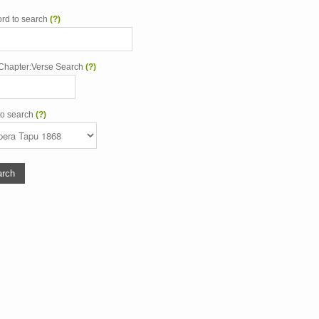
rd to search
(?)
Chapter:Verse Search
(?)
to search
(?)