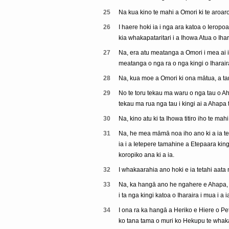
25
Na kua kino te mahi a Omori ki te aroaro 
26
I haere hoki ia i nga ara katoa o Ieropoa
kia whakapataritari i a Ihowa Atua o Ihar
27
Na, era atu meatanga a Omori i mea ai i
meatanga o nga ra o nga kingi o Iharai
28
Na, kua moe a Omori ki ona mātua, a tan
29
No te toru tekau ma waru o nga tau o Aha
tekau ma rua nga tau i kingi ai a Ahapa 
30
Na, kino atu ki ta Ihowa titiro iho te mah
31
Na, he mea māmā noa iho ano ki a ia te
ia i a Ietepere tamahine a Etepaara kin
koropiko ana ki a ia.
32
I whakaarahia ano hoki e ia tetahi aata 
33
Na, ka hangā ano he ngahere e Ahapa, a,
i ta nga kingi katoa o Iharaira i mua i a i
34
I ona ra ka hangā a Heriko e Hiere o P
ko tana tama o muri ko Hekupu te whakano