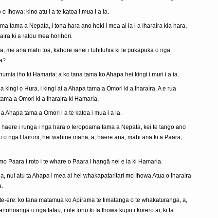
o Ihowa; kino atu i a te katoa i mua i a ia.
ma tama a Nepata, i tona hara ano hoki i mea ai ia i a Iharaira kia hara,
aira ki a ratou mea horihori.
a, me ana mahi toa, kahore ianei i tuhituhia ki te pukapuka o nga
ra?
umia iho ki Hamaria: a ko tana tama ko Ahapa hei kingi i muri i a ia.
 kingi o Hura, i kingi ai a Ahapa tama a Omori ki a Iharaira. A e rua
tama a Omori ki a Iharaira ki Hamaria.
i a Ahapa tama a Omori i a te katoa i mua i a ia.
 haere i runga i nga hara o Ieropoama tama a Nepata, kei te tango ano
gi o nga Haironi, hei wahine mana; a, haere ana, mahi ana ki a Paara,
mo Paara i roto i te whare o Paara i hangā nei e ia ki Hamaria.
 nui atu ta Ahapa i mea ai hei whakapataritari mo Ihowa Atua o Iharaira
a.
ete-ere: ko tana matamua ko Apirama te timatanga o te whakaturanga, a,
hoanga o nga tatau; i rite tonu ki ta Ihowa kupu i korero ai, ki ta