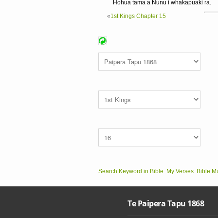
Hohua tama a Nunu i whakapuaki ra.
«
1st Kings Chapter 15
Search Keyword in Bible
My Verses
Bible M
Te Paipera Tapu 1868