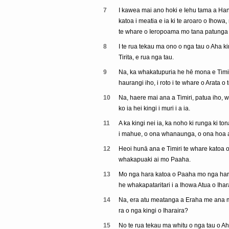
7
I kawea mai ano hoki e Iehu tama a Han
katoa i meatia e ia ki te aroaro o Ihowa,
te whare o Ieropoama mo tana patunga a
8
I te rua tekau ma ono o nga tau o Aha k
Tirita, e rua nga tau.
9
Na, ka whakatupuria he hē mona e Timiri, 
haurangi iho, i roto i te whare o Arata o 
10
Na, haere mai ana a Timiri, patua iho, 
ko ia hei kingi i muri i a ia.
11
A ka kingi nei ia, ka noho ki runga ki to
i mahue, o ona whanaunga, o ona hoa a
12
Heoi hunā ana e Timiri te whare katoa o Pa
whakapuaki ai mo Paaha.
13
Mo nga hara katoa o Paaha mo nga hara 
he whakapataritari i a Ihowa Atua o Ihara
14
Na, era atu meatanga a Eraha me ana ma
ra o nga kingi o Iharaira?
15
No te rua tekau ma whitu o nga tau o Aha k