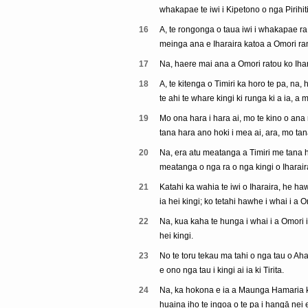
whakapae te iwi i Kipetono o nga Pirihiti
16
A, te rongonga o taua iwi i whakapae ra 
meinga ana e Iharaira katoa a Omori ranga
17
Na, haere mai ana a Omori ratou ko Ihar
18
A, te kitenga o Timiri ka horo te pa, na, 
te ahi te whare kingi ki runga ki a ia, a 
19
Mo ona hara i hara ai, mo te kino o ana
tana hara ano hoki i mea ai, ara, mo tan
20
Na, era atu meatanga a Timiri me tana he
meatanga o nga ra o nga kingi o Iharai
21
Katahi ka wahia te iwi o Iharaira, he ha
ia hei kingi; ko tetahi hawhe i whai i a O
22
Na, kua kaha te hunga i whai i a Omori i
hei kingi.
23
No te toru tekau ma tahi o nga tau o Aha 
e ono nga tau i kingi ai ia ki Tirita.
24
Na, ka hokona e ia a Maunga Hamaria ki
huaina iho te ingoa o te pa i hangā nei