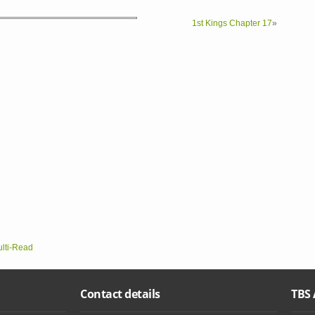
1st Kings Chapter 17
»
ulti-Read
Contact details
TBS 