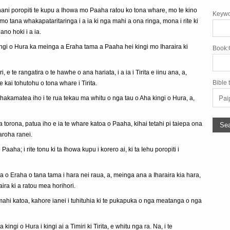
ani poropiti te kupu a Ihowa mo Paaha ratou ko tona whare, mo te kino
Keywo
 mo tana whakapataritaringa i a ia ki nga mahi a ona ringa, mona i rite ki
no hoki i a ia.
ingi o Hura ka meinga a Eraha tama a Paaha hei kingi mo Iharaira ki
Book:
e te rangatira o te hawhe o ana hariata, i a ia i Tirita e iinu ana, a,
Bible 
te kai tohutohu o tona whare i Tirita.
whakamatea iho i te rua tekau ma whitu o nga tau o Aha kingi o Hura, a,
na torona, patua iho e ia te whare katoa o Paaha, kihai tetahi pi taiepa ona
roha ranei.
aha; i rite tonu ki ta Ihowa kupu i korero ai, ki ta Iehu poropiti i
o Eraha o tana tama i hara nei raua, a, meinga ana a Iharaira kia hara,
ira ki a ratou mea horihori.
hi katoa, kahore ianei i tuhituhia ki te pukapuka o nga meatanga o nga
ingi o Hura i kingi ai a Timiri ki Tirita, e whitu nga ra. Na, i te