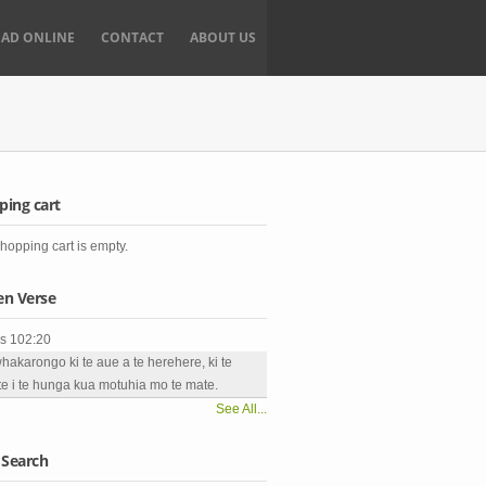
EAD ONLINE
CONTACT
ABOUT US
ping cart
hopping cart is empty.
en Verse
s 102:20
whakarongo ki te aue a te herehere, ki te
e i te hunga kua motuhia mo te mate.
See All...
 Search