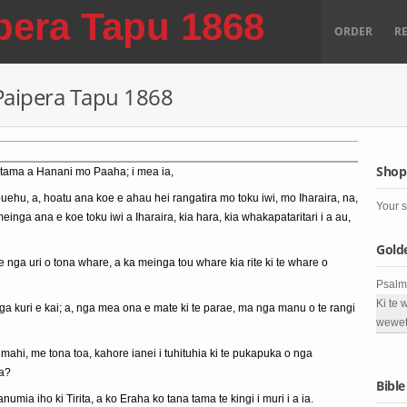
pera Tapu 1868
ORDER
R
 Paipera Tapu 1868
Shop
u tama a Hanani mo Paaha; i mea ia,
puehu, a, hoatu ana koe e ahau hei rangatira mo toku iwi, mo Iharaira, na,
Your s
einga ana e koe toku iwi a Iharaira, kia hara, kia whakapataritari i a au,
Gold
 nga uri o tona whare, a ka meinga tou whare kia rite ki te whare o
Psalm
Ki te 
a kuri e kai; a, nga mea ona e mate ki te parae, ma nga manu o te rangi
wewet
ahi, me tona toa, kahore ianei i tuhituhia ki te pukapuka o nga
ra?
Bible
mia iho ki Tirita, a ko Eraha ko tana tama te kingi i muri i a ia.