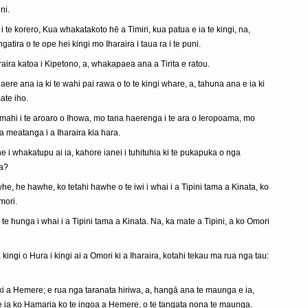
ni.
i te korero, Kua whakatakoto hē a Timiri, kua patua e ia te kingi, na,
tira o te ope hei kingi mo Iharaira i taua ra i te puni.
aira katoa i Kipetono, a, whakapaea ana a Tirita e ratou.
haere ana ia ki te wahi pai rawa o to te kingi whare, a, tahuna ana e ia ki
mate iho.
 mahi i te aroaro o Ihowa, mo tana haerenga i te ara o Ieropoama, mo
a meatanga i a Iharaira kia hara.
 i whakatupu ai ia, kahore ianei i tuhituhia ki te pukapuka o nga
ra?
whe, he hawhe, ko tetahi hawhe o te iwi i whai i a Tipini tama a Kinata, ko
mori.
 te hunga i whai i a Tipini tama a Kinata. Na, ka mate a Tipini, a ko Omori
kingi o Hura i kingi ai a Omori ki a Iharaira, kotahi tekau ma rua nga tau:
 a Hemere; e rua nga taranata hiriwa, a, hangā ana te maunga e ia,
 e ia ko Hamaria ko te ingoa a Hemere, o te tangata nona te maunga.