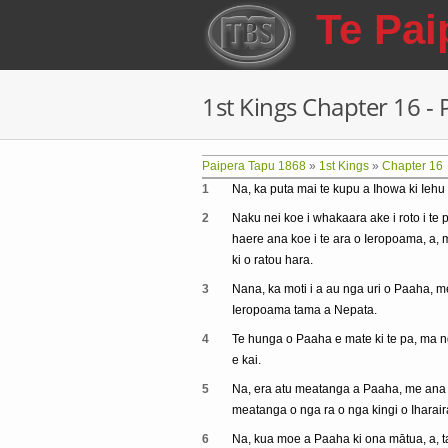
Skip to main content
Te Pai
1st Kings Chapter 16 -
Paipera Tapu 1868
»
1st Kings
»
Chapter 16
1
Na, ka puta mai te kupu a Ihowa ki Ieh
2
Naku nei koe i whakaara ake i roto i te 
haere ana koe i te ara o Ieropoama, a, m
ki o ratou hara.
3
Nana, ka moti i a au nga uri o Paaha, me
Ieropoama tama a Nepata.
4
Te hunga o Paaha e mate ki te pa, ma ng
e kai.
5
Na, era atu meatanga a Paaha, me ana m
meatanga o nga ra o nga kingi o Iharai
6
Na, kua moe a Paaha ki ona mātua, a, tanu