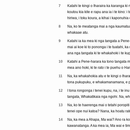
7
Katahi te kingi o Iharaira ka karanga k
koutou kia kite e rapu ana ia i te kino: i 
hiriwa, i toku koura, a kihai i kaponuhia 
8
Na, ko te meatanga mai a nga kaumatua k
whakaae atu.
9
Katahi ia ka mea ki nga tangata a Pene-h
mai ai koe ki to pononga i te tuatahi, k
ana nga tangata ki te whakahoki i te ku
10
Katahi a Pene-harara ka tono tangata ma
mea ano hoki, ki te rato i te puehu o Ha
11
Na, ka whakahokia atu e te kingi o Iharai
tona pukupuku, e whakamanamana, e pe
12
I tona rongonga i tenei kupu, na, i te inu
tangata, Whakatikaia nga ngohi. Na, wha
13
Na, ko te haerenga mai o tetahi poropiti
tenei ope nui katoa? Nana, ka hoatu rat
14
Na, ka mea a Ahapa, Ma wai? Ano ra ko t
kawanatanga. A ka mea ia, Ma wai e tim