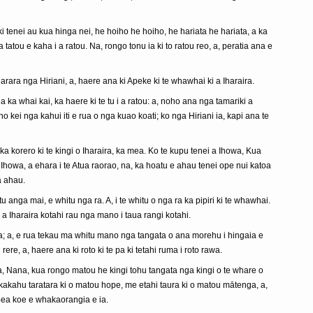
 ki tenei au kua hinga nei, he hoiho he hoiho, he hariata he hariata, a ka
 tatou e kaha i a ratou. Na, rongo tonu ia ki to ratou reo, a, peratia ana e
harara nga Hiriani, a, haere ana ki Apeke ki te whawhai ki a Iharaira.
a ka whai kai, ka haere ki te tu i a ratou: a, noho ana nga tamariki a
 ano kei nga kahui iti e rua o nga kuao koati; ko nga Hiriani ia, kapi ana te
ka korero ki te kingi o Iharaira, ka mea. Ko te kupu tenei a Ihowa, Kua
howa, a ehara i te Atua raorao, na, ka hoatu e ahau tenei ope nui katoa
a ahau.
u anga mai, e whitu nga ra. A, i te whitu o nga ra ka pipiri ki te whawhai.
 a Iharaira kotahi rau nga mano i taua rangi kotahi.
pa; a, e rua tekau ma whitu mano nga tangata o ana morehu i hingaia e
rere, a, haere ana ki roto ki te pa ki tetahi ruma i roto rawa.
a, Nana, kua rongo matou he kingi tohu tangata nga kingi o te whare o
 kakahu taratara ki o matou hope, me etahi taura ki o matou mātenga, a,
a pea koe e whakaorangia e ia.