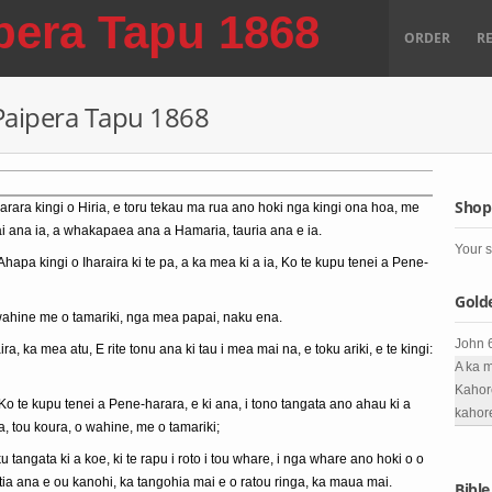
pera Tapu 1868
ORDER
R
 Paipera Tapu 1868
Shop
rara kingi o Hiria, e toru tekau ma rua ano hoki nga kingi ona hoa, me
i ana ia, a whakapaea ana a Hamaria, tauria ana e ia.
Your s
Ahapa kingi o Iharaira ki te pa, a ka mea ki a ia, Ko te kupu tenei a Pene-
Gold
wahine me o tamariki, nga mea papai, naku ena.
John 
a, ka mea atu, E rite tonu ana ki tau i mea mai na, e toku ariki, e te kingi:
A ka m
Kahore
Ko te kupu tenei a Pene-harara, e ki ana, i tono tangata ano ahau ki a
kahore
a, tou koura, o wahine, me o tamariki;
tangata ki a koe, ki te rapu i roto i tou whare, i nga whare ano hoki o o
ia ana e ou kanohi, ka tangohia mai e o ratou ringa, ka maua mai.
Bible