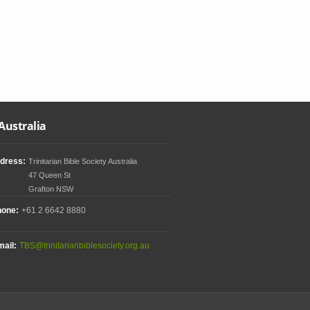
Australia
dress:
Trinitarian Bible Society Australia
47 Queen St
Grafton NSW
hone:
+61 2 6642 8880
ail:
TBS@trinitarianbiblesociety.org.au