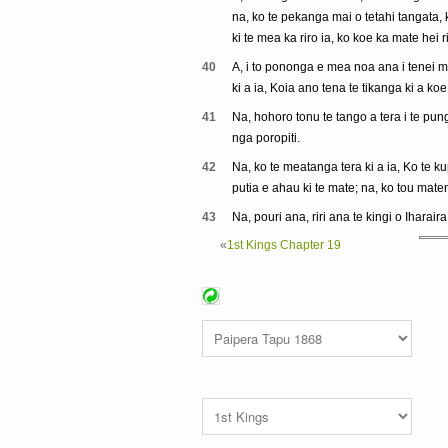
na, ko te pekanga mai o tetahi tangata, 
ki te mea ka riro ia, ko koe ka mate hei
40
A, i to pononga e mea noa ana i tenei me
ki a ia, Koia ano tena te tikanga ki a koe
41
Na, hohoro tonu te tango a tera i te pung
nga poropiti.
42
Na, ko te meatanga tera ki a ia, Ko te ku
putia e ahau ki te mate; na, ko tou mate
43
Na, pouri ana, riri ana te kingi o Iharai
«
1st Kings Chapter 19