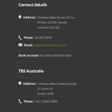
Contact details
Address:
Trinitarian Bible Society NZ Inc
PO Box 137025, Parnell
Auckland 1151 NZ
Phone:
09 263 5919
Email:
paiperatapu@tbs.org.nz
Bank account:
02-0466-0305455-000
TBS Australia
Address:
Trinitarian Bible Society Australia
47 Queen St
Grafton NSW
Phone:
+61 2 6642 8880