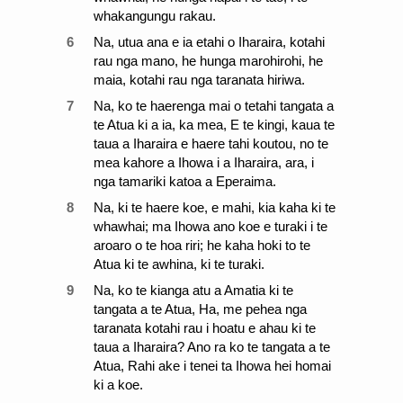
whakangungu rakau.
6
Na, utua ana e ia etahi o Iharaira, kotahi
rau nga mano, he hunga marohirohi, he
maia, kotahi rau nga taranata hiriwa.
7
Na, ko te haerenga mai o tetahi tangata a
te Atua ki a ia, ka mea, E te kingi, kaua te
taua a Iharaira e haere tahi koutou, no te
mea kahore a Ihowa i a Iharaira, ara, i
nga tamariki katoa a Eperaima.
8
Na, ki te haere koe, e mahi, kia kaha ki te
whawhai; ma Ihowa ano koe e turaki i te
aroaro o te hoa riri; he kaha hoki to te
Atua ki te awhina, ki te turaki.
9
Na, ko te kianga atu a Amatia ki te
tangata a te Atua, Ha, me pehea nga
taranata kotahi rau i hoatu e ahau ki te
taua a Iharaira? Ano ra ko te tangata a te
Atua, Rahi ake i tenei ta Ihowa hei homai
ki a koe.