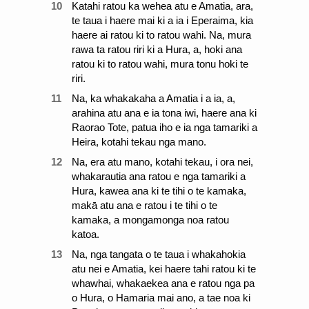
10
Katahi ratou ka wehea atu e Amatia, ara,
te taua i haere mai ki a ia i Eperaima, kia
haere ai ratou ki to ratou wahi. Na, mura
rawa ta ratou riri ki a Hura, a, hoki ana
ratou ki to ratou wahi, mura tonu hoki te
riri.
11
Na, ka whakakaha a Amatia i a ia, a,
arahina atu ana e ia tona iwi, haere ana ki
Raorao Tote, patua iho e ia nga tamariki a
Heira, kotahi tekau nga mano.
12
Na, era atu mano, kotahi tekau, i ora nei,
whakarautia ana ratou e nga tamariki a
Hura, kawea ana ki te tihi o te kamaka,
makā atu ana e ratou i te tihi o te
kamaka, a mongamonga noa ratou
katoa.
13
Na, nga tangata o te taua i whakahokia
atu nei e Amatia, kei haere tahi ratou ki te
whawhai, whakaekea ana e ratou nga pa
o Hura, o Hamaria mai ano, a tae noa ki