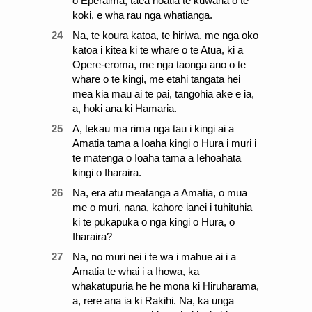
o Eperaima, taea noatia te kuwaha o te
koki, e wha rau nga whatianga.
24
Na, te koura katoa, te hiriwa, me nga oko
katoa i kitea ki te whare o te Atua, ki a
Opere-eroma, me nga taonga ano o te
whare o te kingi, me etahi tangata hei
mea kia mau ai te pai, tangohia ake e ia,
a, hoki ana ki Hamaria.
25
A, tekau ma rima nga tau i kingi ai a
Amatia tama a Ioaha kingi o Hura i muri i
te matenga o Ioaha tama a Iehoahata
kingi o Iharaira.
26
Na, era atu meatanga a Amatia, o mua
me o muri, nana, kahore ianei i tuhituhia
ki te pukapuka o nga kingi o Hura, o
Iharaira?
27
Na, no muri nei i te wa i mahue ai i a
Amatia te whai i a Ihowa, ka
whakatupuria he hē mona ki Hiruharama,
a, rere ana ia ki Rakihi. Na, ka unga