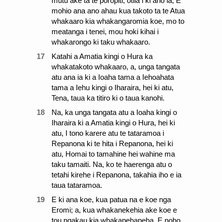
mutu ake ta te poropiti; otiia i ki ano ia, E
mohio ana ano ahau kua takoto ta te Atua
whakaaro kia whakangaromia koe, mo to
meatanga i tenei, mou hoki kihai i
whakarongo ki taku whakaaro.
17
Katahi a Amatia kingi o Hura ka
whakatakoto whakaaro, a, unga tangata
atu ana ia ki a Ioaha tama a Iehoahata
tama a Iehu kingi o Iharaira, hei ki atu,
Tena, taua ka titiro ki o taua kanohi.
18
Na, ka unga tangata atu a Ioaha kingi o
Iharaira ki a Amatia kingi o Hura, hei ki
atu, I tono karere atu te tataramoa i
Repanona ki te hita i Repanona, hei ki
atu, Homai to tamahine hei wahine ma
taku tamaiti. Na, ko te haerenga atu o
tetahi kirehe i Repanona, takahia iho e ia
taua tataramoa.
19
E ki ana koe, kua patua na e koe nga
Eromi; a, kua whakanekehia ake koe e
tou ngakau kia whakapehapeha. E noho