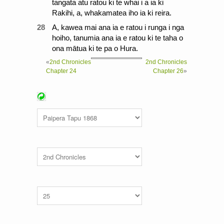
tangata atu ratou ki te whai i a ia ki
Rakihi, a, whakamatea iho ia ki reira.
28
A, kawea mai ana ia e ratou i runga i nga
hoiho, tanumia ana ia e ratou ki te taha o
ona mātua ki te pa o Hura.
«
2nd Chronicles
2nd Chronicles
Chapter 24
Chapter 26
»