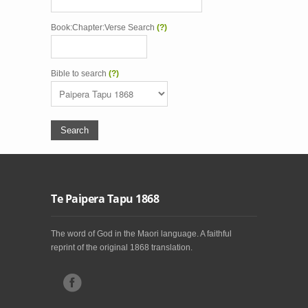
Book:Chapter:Verse Search
(?)
Bible to search
(?)
Te Paipera Tapu 1868
The word of God in the Maori language. A faithful
reprint of the original 1868 translation.