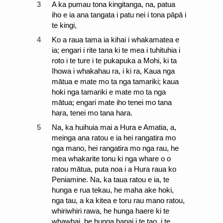
3
A ka pumau tona kingitanga, na, patua
iho e ia ana tangata i patu nei i tona pāpā i
te kingi,
4
Ko a raua tama ia kihai i whakamatea e
ia; engari i rite tana ki te mea i tuhituhia i
roto i te ture i te pukapuka a Mohi, ki ta
Ihowa i whakahau ra, i ki ra, Kaua nga
mātua e mate mo ta nga tamariki; kaua
hoki nga tamariki e mate mo ta nga
mātua; engari mate iho tenei mo tana
hara, tenei mo tana hara.
5
Na, ka huihuia mai a Hura e Amatia, a,
meinga ana ratou e ia hei rangatira mo
nga mano, hei rangatira mo nga rau, he
mea whakarite tonu ki nga whare o o
ratou mātua, puta noa i a Hura raua ko
Peniamine. Na, ka taua ratou e ia, te
hunga e rua tekau, he maha ake hoki,
nga tau, a ka kitea e toru rau mano ratou,
whiriwhiri rawa, he hunga haere ki te
whawhai, he hunga hapai i te tao, i te