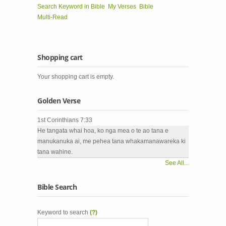
Search Keyword in Bible
My Verses
Bible
Multi-Read
Shopping cart
Your shopping cart is empty.
Golden Verse
1st Corinthians 7:33
He tangata whai hoa, ko nga mea o te ao tana e
manukanuka ai, me pehea tana whakamanawareka ki
tana wahine.
See All...
Bible Search
Keyword to search
(?)