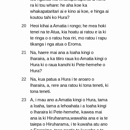
ra ki tou whare: he aha koe ka
whakapataritari ai e kino ai koe, e hinga ai
koutou tahi ko Hura?
20
Heoi kihai a Amatia i rongo; he mea hoki
tenei na te Atua, kia hoatu ai ratou e ia ki
te ringa o o ratou hoa riri, mo ratou i rapu
tikanga i nga atua o Eroma.
21
Na, haere mai ana a Ioaha kingi o
Iharaira, a ka titiro raua ko Amatia kingi o
Hura ki o raua kanohi ki Pete-hemehe o
Hura?
22
Na, kua patua a Hura i te aroaro o
Iharaira, a, rere ana ratou ki tona teneti, ki
tona teneti.
23
A, i mau ano a Amatia kingi o Hura, tama
a Ioaha, tama a Iehoahata i a Ioaha kingi
o Iharaira ki Pete-hemehe, kawea mai
ana ia ki Hiruharama,wawahia ana e ia te
taiepa o Hiruharama, i te kuwaha atu ano