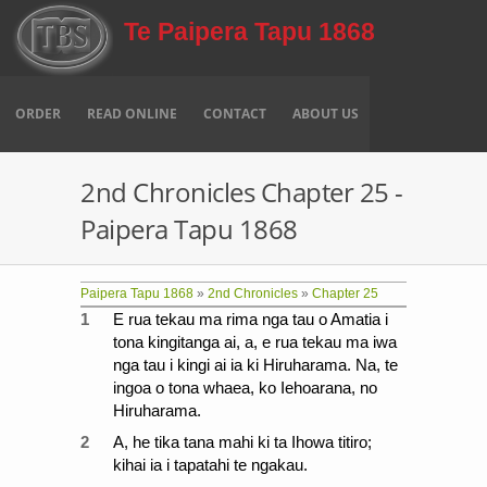
Skip to main content
Te Paipera Tapu 1868
ORDER
READ ONLINE
CONTACT
ABOUT US
2nd Chronicles Chapter 25 -
Paipera Tapu 1868
Paipera Tapu 1868
»
2nd Chronicles
»
Chapter 25
1
E rua tekau ma rima nga tau o Amatia i
tona kingitanga ai, a, e rua tekau ma iwa
nga tau i kingi ai ia ki Hiruharama. Na, te
ingoa o tona whaea, ko Iehoarana, no
Hiruharama.
2
A, he tika tana mahi ki ta Ihowa titiro;
kihai ia i tapatahi te ngakau.