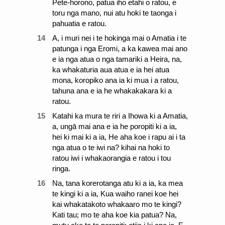
Pete-horono, patua iho etahi o ratou, e
toru nga mano, nui atu hoki te taonga i
pahuatia e ratou.
14
A, i muri nei i te hokinga mai o Amatia i te
patunga i nga Eromi, a ka kawea mai ano
e ia nga atua o nga tamariki a Heira, na,
ka whakaturia aua atua e ia hei atua
mona, koropiko ana ia ki mua i a ratou,
tahuna ana e ia he whakakakara ki a
ratou.
15
Katahi ka mura te riri a Ihowa ki a Amatia,
a, ungā mai ana e ia he poropiti ki a ia,
hei ki mai ki a ia, He aha koe i rapu ai i ta
nga atua o te iwi na? kihai na hoki to
ratou iwi i whakaorangia e ratou i tou
ringa.
16
Na, tana korerotanga atu ki a ia, ka mea
te kingi ki a ia, Kua waiho ranei koe hei
kai whakatakoto whakaaro mo te kingi?
Kati tau; mo te aha koe kia patua? Na,