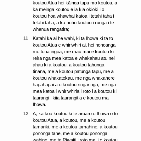
koutou Atua hei kāinga tupu mo koutou, a
ka meinga koutou e ia kia okioki i o
koutou hoa whawhai katoa i tetahi taha i
tetahi taha, a ka noho koutou i runga i te
whenua rangatira;
11
Katahi ka ai he wahi, ki ta Ihowa ki ta to
koutou Atua e whiriwhiri ai, hei nohoanga
mo tona ingoa; me mau mai e koutou ki
reira nga mea katoa e whakahau atu nei
ahau ki a koutou, a koutou tahunga
tinana, me a koutou patunga tapu, me a
koutou whakatekau, me nga whakahere
hapahapai a o koutou ringaringa, me nga
mea katoa i whiriwhiria i roto i a koutou ki
taurangi i kiia taurangitia e koutou ma
Ihowa.
12
A, ka koa koutou ki te aroaro o Ihowa o to
koutou Atua, a koutou, me a koutou
tamariki, me a koutou tamahine, a koutou
pononga tane, me a koutou pononga
wahine, me te Riwaiti i roto mai i o koutou