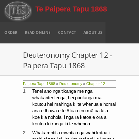
Skip to main content
Te Paipera Tapu 1868
ORDER
READ ONLINE
CONTACT
ABOUT US
Deuteronomy Chapter 12 -
Paipera Tapu 1868
Paipera Tapu 1868
»
Deuteronomy
»
Chapter 12
1
Tenei ano nga tikanga me nga
whakariteritenga, hei puritanga ma
koutou hei mahinga ki te whenua e homai
ana e Ihowa e te Atua o ou mātua ki a
koe kia nohoia, i nga ra katoa e ora ai
koutou ki runga ki te whenua.
2
Whakamotitia rawatia nga wahi katoa i