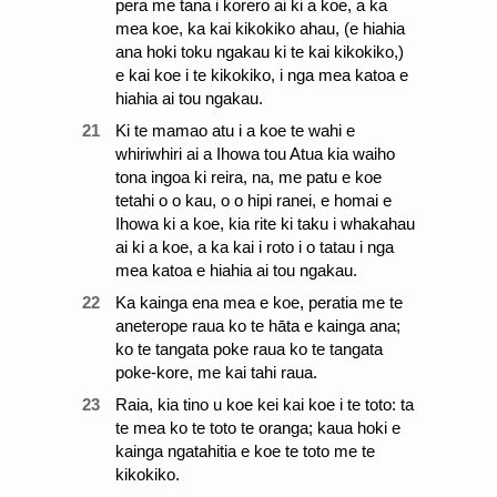
pera me tana i korero ai ki a koe, a ka
mea koe, ka kai kikokiko ahau, (e hiahia
ana hoki toku ngakau ki te kai kikokiko,)
e kai koe i te kikokiko, i nga mea katoa e
hiahia ai tou ngakau.
21
Ki te mamao atu i a koe te wahi e
whiriwhiri ai a Ihowa tou Atua kia waiho
tona ingoa ki reira, na, me patu e koe
tetahi o o kau, o o hipi ranei, e homai e
Ihowa ki a koe, kia rite ki taku i whakahau
ai ki a koe, a ka kai i roto i o tatau i nga
mea katoa e hiahia ai tou ngakau.
22
Ka kainga ena mea e koe, peratia me te
aneterope raua ko te hāta e kainga ana;
ko te tangata poke raua ko te tangata
poke-kore, me kai tahi raua.
23
Raia, kia tino u koe kei kai koe i te toto: ta
te mea ko te toto te oranga; kaua hoki e
kainga ngatahitia e koe te toto me te
kikokiko.