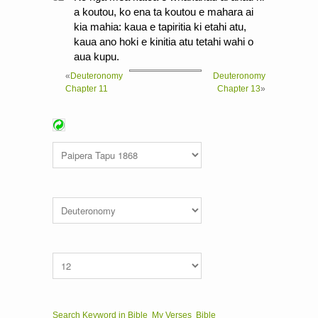
a koutou, ko ena ta koutou e mahara ai
kia mahia: kaua e tapiritia ki etahi atu,
kaua ano hoki e kinitia atu tetahi wahi o
aua kupu.
«
Deuteronomy
Deuteronomy
Chapter 11
Chapter 13
»
Search Keyword in Bible
My Verses
Bible