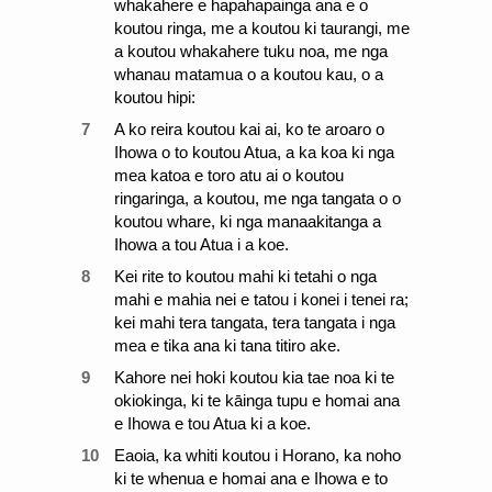
whakahere e hapahapainga ana e o
koutou ringa, me a koutou ki taurangi, me
a koutou whakahere tuku noa, me nga
whanau matamua o a koutou kau, o a
koutou hipi:
7
A ko reira koutou kai ai, ko te aroaro o
Ihowa o to koutou Atua, a ka koa ki nga
mea katoa e toro atu ai o koutou
ringaringa, a koutou, me nga tangata o o
koutou whare, ki nga manaakitanga a
Ihowa a tou Atua i a koe.
8
Kei rite to koutou mahi ki tetahi o nga
mahi e mahia nei e tatou i konei i tenei ra;
kei mahi tera tangata, tera tangata i nga
mea e tika ana ki tana titiro ake.
9
Kahore nei hoki koutou kia tae noa ki te
okiokinga, ki te kāinga tupu e homai ana
e Ihowa e tou Atua ki a koe.
10
Eaoia, ka whiti koutou i Horano, ka noho
ki te whenua e homai ana e Ihowa e to