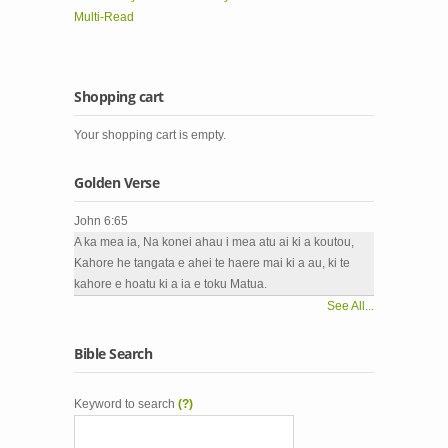
Multi-Read
Shopping cart
Your shopping cart is empty.
Golden Verse
John 6:65
A ka mea ia, Na konei ahau i mea atu ai ki a koutou,
Kahore he tangata e ahei te haere mai ki a au, ki te
kahore e hoatu ki a ia e toku Matua.
See All...
Bible Search
Keyword to search
(?)