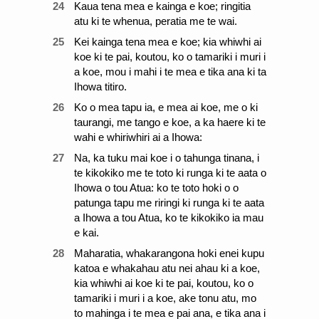
24
Kaua tena mea e kainga e koe; ringitia
atu ki te whenua, peratia me te wai.
25
Kei kainga tena mea e koe; kia whiwhi ai
koe ki te pai, koutou, ko o tamariki i muri i
a koe, mou i mahi i te mea e tika ana ki ta
Ihowa titiro.
26
Ko o mea tapu ia, e mea ai koe, me o ki
taurangi, me tango e koe, a ka haere ki te
wahi e whiriwhiri ai a Ihowa:
27
Na, ka tuku mai koe i o tahunga tinana, i
te kikokiko me te toto ki runga ki te aata o
Ihowa o tou Atua: ko te toto hoki o o
patunga tapu me riringi ki runga ki te aata
a Ihowa a tou Atua, ko te kikokiko ia mau
e kai.
28
Maharatia, whakarangona hoki enei kupu
katoa e whakahau atu nei ahau ki a koe,
kia whiwhi ai koe ki te pai, koutou, ko o
tamariki i muri i a koe, ake tonu atu, mo
to mahinga i te mea e pai ana, e tika ana i