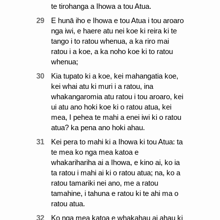
te tirohanga a Ihowa a tou Atua.
29
E hunā iho e Ihowa e tou Atua i tou aroaro
nga iwi, e haere atu nei koe ki reira ki te
tango i to ratou whenua, a ka riro mai
ratou i a koe, a ka noho koe ki to ratou
whenua;
30
Kia tupato ki a koe, kei mahangatia koe,
kei whai atu ki muri i a ratou, ina
whakangaromia atu ratou i tou aroaro, kei
ui atu ano hoki koe ki o ratou atua, kei
mea, I pehea te mahi a enei iwi ki o ratou
atua? ka pena ano hoki ahau.
31
Kei pera to mahi ki a Ihowa ki tou Atua: ta
te mea ko nga mea katoa e
whakarihariha ai a Ihowa, e kino ai, ko ia
ta ratou i mahi ai ki o ratou atua; na, ko a
ratou tamariki nei ano, me a ratou
tamahine, i tahuna e ratou ki te ahi ma o
ratou atua.
32
Ko nga mea katoa e whakahau ai ahau ki