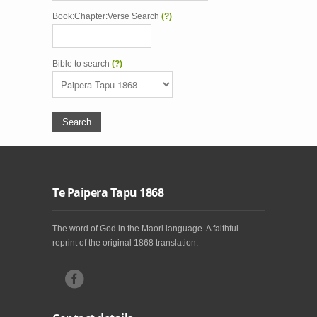
Book:Chapter:Verse Search
(?)
Bible to search
(?)
Te Paipera Tapu 1868
The word of God in the Maori language. A faithful
reprint of the original 1868 translation.