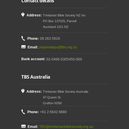
Contact details
Address:
Trinitarian Bible Society NZ Inc
PO Box 137025, Parnell
Auckland 1151 NZ
Phone:
09 263 5919
Email:
paiperatapu@tbs.org.nz
Bank account:
02-0466-0305455-000
TBS Australia
Address:
Trinitarian Bible Society Australia
47 Queen St
Grafton NSW
Phone:
+61 2 6642 8880
Email:
TBS@trinitarianbiblesociety.org.au