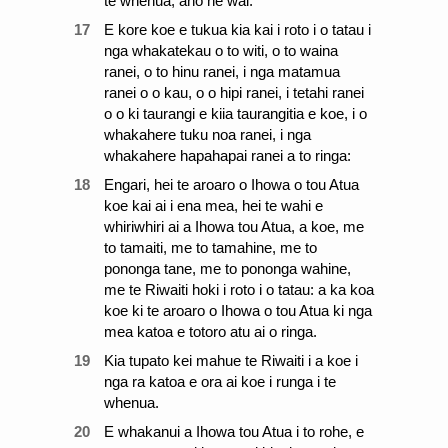
te whenua, ano he wai.
17
E kore koe e tukua kia kai i roto i o tatau i
nga whakatekau o to witi, o to waina
ranei, o to hinu ranei, i nga matamua
ranei o o kau, o o hipi ranei, i tetahi ranei
o o ki taurangi e kiia taurangitia e koe, i o
whakahere tuku noa ranei, i nga
whakahere hapahapai ranei a to ringa:
18
Engari, hei te aroaro o Ihowa o tou Atua
koe kai ai i ena mea, hei te wahi e
whiriwhiri ai a Ihowa tou Atua, a koe, me
to tamaiti, me to tamahine, me to
pononga tane, me to pononga wahine,
me te Riwaiti hoki i roto i o tatau: a ka koa
koe ki te aroaro o Ihowa o tou Atua ki nga
mea katoa e totoro atu ai o ringa.
19
Kia tupato kei mahue te Riwaiti i a koe i
nga ra katoa e ora ai koe i runga i te
whenua.
20
E whakanui a Ihowa tou Atua i to rohe, e