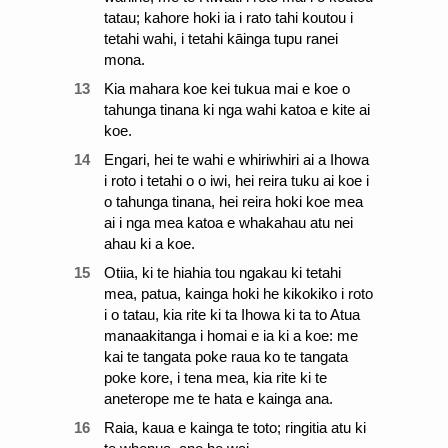
tatau; kahore hoki ia i rato tahi koutou i
tetahi wahi, i tetahi kāinga tupu ranei
mona.
13
Kia mahara koe kei tukua mai e koe o
tahunga tinana ki nga wahi katoa e kite ai
koe.
14
Engari, hei te wahi e whiriwhiri ai a Ihowa
i roto i tetahi o o iwi, hei reira tuku ai koe i
o tahunga tinana, hei reira hoki koe mea
ai i nga mea katoa e whakahau atu nei
ahau ki a koe.
15
Otiia, ki te hiahia tou ngakau ki tetahi
mea, patua, kainga hoki he kikokiko i roto
i o tatau, kia rite ki ta Ihowa ki ta to Atua
manaakitanga i homai e ia ki a koe: me
kai te tangata poke raua ko te tangata
poke kore, i tena mea, kia rite ki te
aneterope me te hata e kainga ana.
16
Raia, kaua e kainga te toto; ringitia atu ki