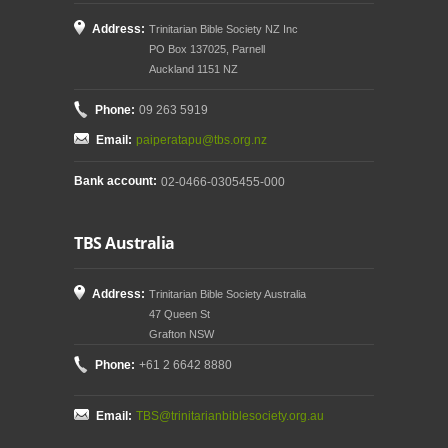
Address:
Trinitarian Bible Society NZ Inc
PO Box 137025, Parnell
Auckland 1151 NZ
Phone:
09 263 5919
Email:
paiperatapu@tbs.org.nz
Bank account:
02-0466-0305455-000
TBS Australia
Address:
Trinitarian Bible Society Australia
47 Queen St
Grafton NSW
Phone:
+61 2 6642 8880
Email:
TBS@trinitarianbiblesociety.org.au