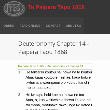
Skip to main content
Te Paipera Tapu 1868
ORDER
READ ONLINE
CONTACT
ABOUT US
Deuteronomy Chapter 14 -
Paipera Tapu 1868
Paipera Tapu 1868
»
Deuteronomy
»
Chapter 14
1
He tamariki koutou na Ihowa na to koutou
Atua: kaua koutou e haehae, kaua hoki e
tiwhaina a waenganui o o koutou kanohi
mo te tupapaku.
2
He iwi tapu hoki koe no Ihowa no tou
Atua, a, kua whiriwhiri a Ihowa i a koe hei
iwi mona, motuhake rawa i nga iwi katoa i