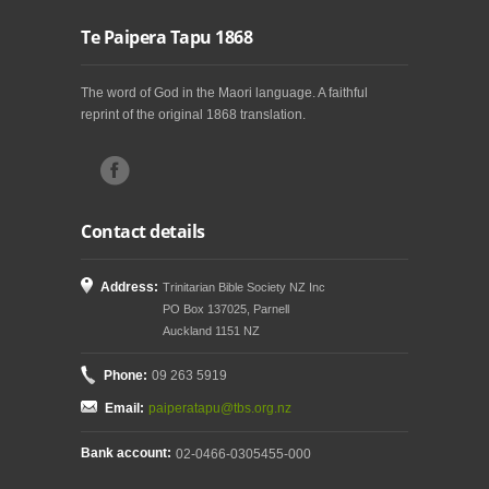
Te Paipera Tapu 1868
The word of God in the Maori language. A faithful
reprint of the original 1868 translation.
Contact details
Address:
Trinitarian Bible Society NZ Inc
PO Box 137025, Parnell
Auckland 1151 NZ
Phone:
09 263 5919
Email:
paiperatapu@tbs.org.nz
Bank account:
02-0466-0305455-000