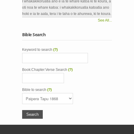
I whakakikoruatia ano e ia te whare katoa ki te koura, a
oti noa te whare katoa: i whakakikoruatia katoatia ano
hoki e ia te aata, tera i te taha o te ahurewa, ki te koura.
See All...
Bible Search
Keyword to search
(?)
Book:Chapter:Verse Search
(?)
Bible to search
(?)