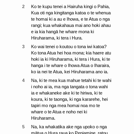
2
Ko te kupu tenei a Hairuha kingi o Pahia,
Kua oti nga kingitanga katoa o te whenua
te homai ki a au e Ihowa, e te Atua o nga
rangi; kua whakahaua mai ano hoki ahau
e ia kia hangā he whare mona ki
Hiruharama, ki tera i Hura.
3
Ko wai tenei o koutou o tona iwi katoa?
Ko tona Atua hei hoa mona; kia haere atu
hoki ia ki Hiruharama, ki tera i Hura, ki te
hanga i te whare o Ihowa Atua o Iharaira,
ko ia nei te Atua, kei Hiruharama ano ia.
4
Na, ki te mea kua mahue tetahi ki te wahi
i noho ai ia, ma nga tangata o tona wahi
ia e whakaneke ake ki te hiriwa, ki te
koura, ki te taonga, ki nga kararehe, hei
tapiri mo nga mea homai noa mo te
whare o te Atua e noho nei ki
Hiruharama.
5
Na, ka whakatika ake nga upoko o nga
mātua o Hura raua ko Peniamine, ratou