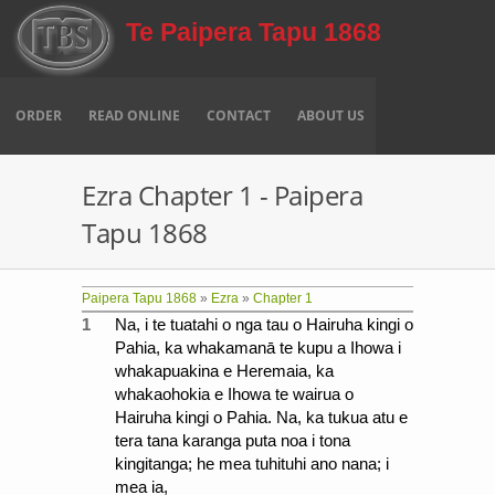
Skip to main content
Te Paipera Tapu 1868
ORDER
READ ONLINE
CONTACT
ABOUT US
Ezra Chapter 1 - Paipera
Tapu 1868
Paipera Tapu 1868
»
Ezra
»
Chapter 1
1
Na, i te tuatahi o nga tau o Hairuha kingi o
Pahia, ka whakamanā te kupu a Ihowa i
whakapuakina e Heremaia, ka
whakaohokia e Ihowa te wairua o
Hairuha kingi o Pahia. Na, ka tukua atu e
tera tana karanga puta noa i tona
kingitanga; he mea tuhituhi ano nana; i
mea ia,