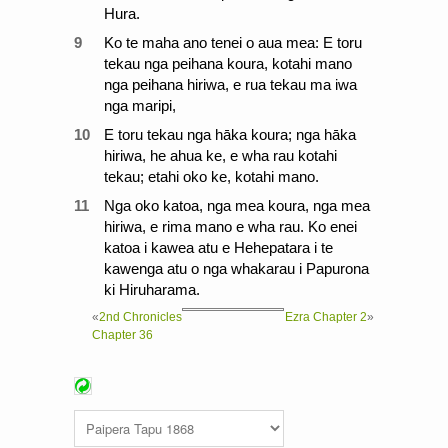
Hura.
9
Ko te maha ano tenei o aua mea: E toru
tekau nga peihana koura, kotahi mano
nga peihana hiriwa, e rua tekau ma iwa
nga maripi,
10
E toru tekau nga hāka koura; nga hāka
hiriwa, he ahua ke, e wha rau kotahi
tekau; etahi oko ke, kotahi mano.
11
Nga oko katoa, nga mea koura, nga mea
hiriwa, e rima mano e wha rau. Ko enei
katoa i kawea atu e Hehepatara i te
kawenga atu o nga whakarau i Papurona
ki Hiruharama.
«
2nd Chronicles
Ezra Chapter 2
»
Chapter 36