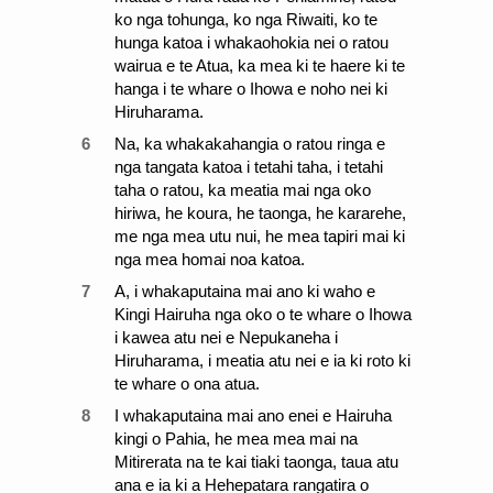
ko nga tohunga, ko nga Riwaiti, ko te
hunga katoa i whakaohokia nei o ratou
wairua e te Atua, ka mea ki te haere ki te
hanga i te whare o Ihowa e noho nei ki
Hiruharama.
6
Na, ka whakakahangia o ratou ringa e
nga tangata katoa i tetahi taha, i tetahi
taha o ratou, ka meatia mai nga oko
hiriwa, he koura, he taonga, he kararehe,
me nga mea utu nui, he mea tapiri mai ki
nga mea homai noa katoa.
7
A, i whakaputaina mai ano ki waho e
Kingi Hairuha nga oko o te whare o Ihowa
i kawea atu nei e Nepukaneha i
Hiruharama, i meatia atu nei e ia ki roto ki
te whare o ona atua.
8
I whakaputaina mai ano enei e Hairuha
kingi o Pahia, he mea mea mai na
Mitirerata na te kai tiaki taonga, taua atu
ana e ia ki a Hehepatara rangatira o