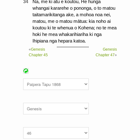
34
Na, me ki atu e koutou, He hunga
whangai kararehe o pononga, o to matou
taitamarikitanga ake, a mohoa noa nei,
matou, me o matou mātua: kia noho ai
koutou ki te whenua o Kohena; no te mea
hoki he mea whakarihiariha ki nga
Ihipiana nga hepara katoa.
«
Genesis
Genesis
Chapter 45
Chapter 47
»