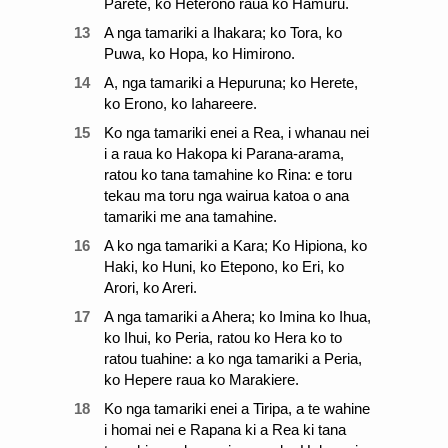
Parete, ko Heterono raua ko Hamuru.
13
A nga tamariki a Ihakara; ko Tora, ko
Puwa, ko Hopa, ko Himirono.
14
A, nga tamariki a Hepuruna; ko Herete,
ko Erono, ko Iahareere.
15
Ko nga tamariki enei a Rea, i whanau nei
i a raua ko Hakopa ki Parana-arama,
ratou ko tana tamahine ko Rina: e toru
tekau ma toru nga wairua katoa o ana
tamariki me ana tamahine.
16
A ko nga tamariki a Kara; Ko Hipiona, ko
Haki, ko Huni, ko Etepono, ko Eri, ko
Arori, ko Areri.
17
A nga tamariki a Ahera; ko Imina ko Ihua,
ko Ihui, ko Peria, ratou ko Hera ko to
ratou tuahine: a ko nga tamariki a Peria,
ko Hepere raua ko Marakiere.
18
Ko nga tamariki enei a Tiripa, a te wahine
i homai nei e Rapana ki a Rea ki tana