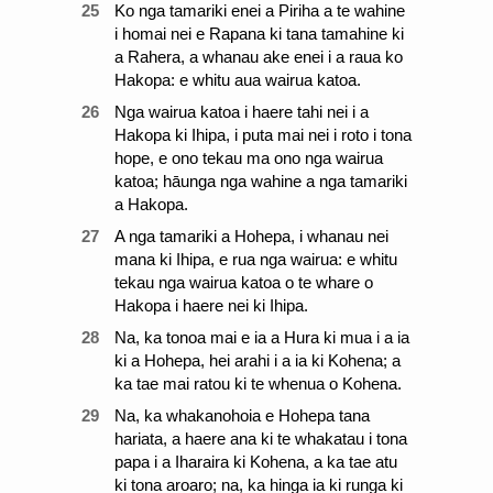
25
Ko nga tamariki enei a Piriha a te wahine
i homai nei e Rapana ki tana tamahine ki
a Rahera, a whanau ake enei i a raua ko
Hakopa: e whitu aua wairua katoa.
26
Nga wairua katoa i haere tahi nei i a
Hakopa ki Ihipa, i puta mai nei i roto i tona
hope, e ono tekau ma ono nga wairua
katoa; hāunga nga wahine a nga tamariki
a Hakopa.
27
A nga tamariki a Hohepa, i whanau nei
mana ki Ihipa, e rua nga wairua: e whitu
tekau nga wairua katoa o te whare o
Hakopa i haere nei ki Ihipa.
28
Na, ka tonoa mai e ia a Hura ki mua i a ia
ki a Hohepa, hei arahi i a ia ki Kohena; a
ka tae mai ratou ki te whenua o Kohena.
29
Na, ka whakanohoia e Hohepa tana
hariata, a haere ana ki te whakatau i tona
papa i a Iharaira ki Kohena, a ka tae atu
ki tona aroaro; na, ka hinga ia ki runga ki