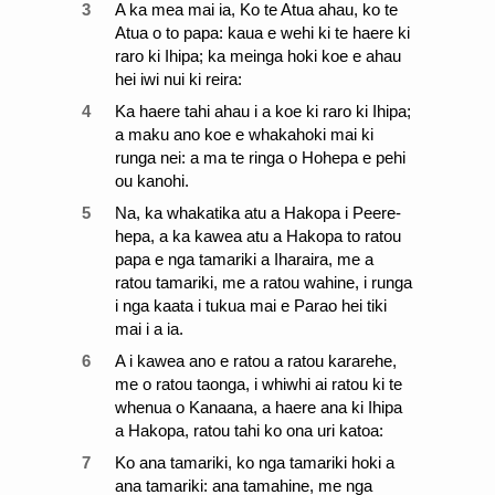
3
A ka mea mai ia, Ko te Atua ahau, ko te
Atua o to papa: kaua e wehi ki te haere ki
raro ki Ihipa; ka meinga hoki koe e ahau
hei iwi nui ki reira:
4
Ka haere tahi ahau i a koe ki raro ki Ihipa;
a maku ano koe e whakahoki mai ki
runga nei: a ma te ringa o Hohepa e pehi
ou kanohi.
5
Na, ka whakatika atu a Hakopa i Peere-
hepa, a ka kawea atu a Hakopa to ratou
papa e nga tamariki a Iharaira, me a
ratou tamariki, me a ratou wahine, i runga
i nga kaata i tukua mai e Parao hei tiki
mai i a ia.
6
A i kawea ano e ratou a ratou kararehe,
me o ratou taonga, i whiwhi ai ratou ki te
whenua o Kanaana, a haere ana ki Ihipa
a Hakopa, ratou tahi ko ona uri katoa:
7
Ko ana tamariki, ko nga tamariki hoki a
ana tamariki: ana tamahine, me nga