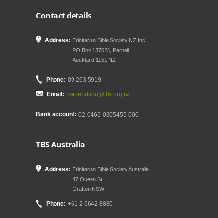
Contact details
Address:
Trinitarian Bible Society NZ Inc
PO Box 137025, Parnell
Auckland 1151 NZ
Phone:
09 263 5919
Email:
paiperatapu@tbs.org.nz
Bank account:
02-0466-0305455-000
TBS Australia
Address:
Trinitarian Bible Society Australia
47 Queen St
Grafton NSW
Phone:
+61 2 6642 8880