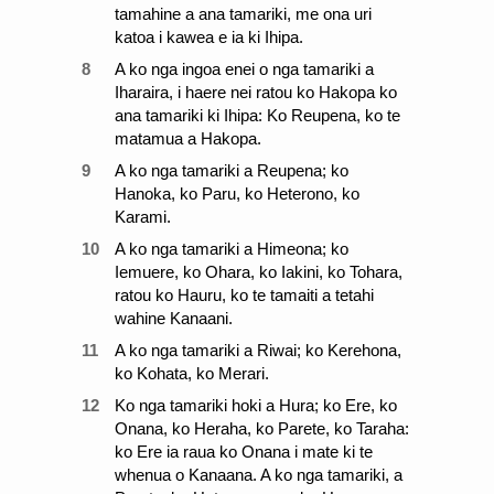
tamahine a ana tamariki, me ona uri
katoa i kawea e ia ki Ihipa.
8
A ko nga ingoa enei o nga tamariki a
Iharaira, i haere nei ratou ko Hakopa ko
ana tamariki ki Ihipa: Ko Reupena, ko te
matamua a Hakopa.
9
A ko nga tamariki a Reupena; ko
Hanoka, ko Paru, ko Heterono, ko
Karami.
10
A ko nga tamariki a Himeona; ko
Iemuere, ko Ohara, ko Iakini, ko Tohara,
ratou ko Hauru, ko te tamaiti a tetahi
wahine Kanaani.
11
A ko nga tamariki a Riwai; ko Kerehona,
ko Kohata, ko Merari.
12
Ko nga tamariki hoki a Hura; ko Ere, ko
Onana, ko Heraha, ko Parete, ko Taraha:
ko Ere ia raua ko Onana i mate ki te
whenua o Kanaana. A ko nga tamariki, a