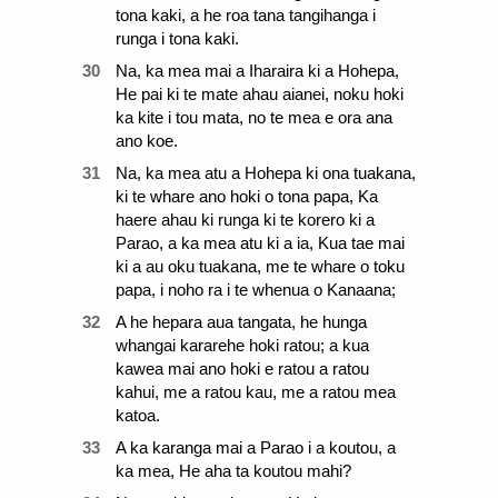
tona kaki, a he roa tana tangihanga i
runga i tona kaki.
30
Na, ka mea mai a Iharaira ki a Hohepa,
He pai ki te mate ahau aianei, noku hoki
ka kite i tou mata, no te mea e ora ana
ano koe.
31
Na, ka mea atu a Hohepa ki ona tuakana,
ki te whare ano hoki o tona papa, Ka
haere ahau ki runga ki te korero ki a
Parao, a ka mea atu ki a ia, Kua tae mai
ki a au oku tuakana, me te whare o toku
papa, i noho ra i te whenua o Kanaana;
32
A he hepara aua tangata, he hunga
whangai kararehe hoki ratou; a kua
kawea mai ano hoki e ratou a ratou
kahui, me a ratou kau, me a ratou mea
katoa.
33
A ka karanga mai a Parao i a koutou, a
ka mea, He aha ta koutou mahi?