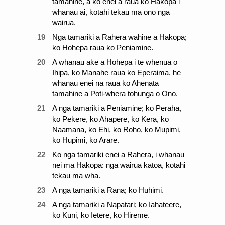
tamahine, a ko enei a raua ko Hakopa i
whanau ai, kotahi tekau ma ono nga
wairua.
19
Nga tamariki a Rahera wahine a Hakopa;
ko Hohepa raua ko Peniamine.
20
A whanau ake a Hohepa i te whenua o
Ihipa, ko Manahe raua ko Eperaima, he
whanau enei na raua ko Ahenata
tamahine a Poti-whera tohunga o Ono.
21
A nga tamariki a Peniamine; ko Peraha,
ko Pekere, ko Ahapere, ko Kera, ko
Naamana, ko Ehi, ko Roho, ko Mupimi,
ko Hupimi, ko Arare.
22
Ko nga tamariki enei a Rahera, i whanau
nei ma Hakopa: nga wairua katoa, kotahi
tekau ma wha.
23
A nga tamariki a Rana; ko Huhimi.
24
A nga tamariki a Napatari; ko Iahateere,
ko Kuni, ko Ietere, ko Hireme.