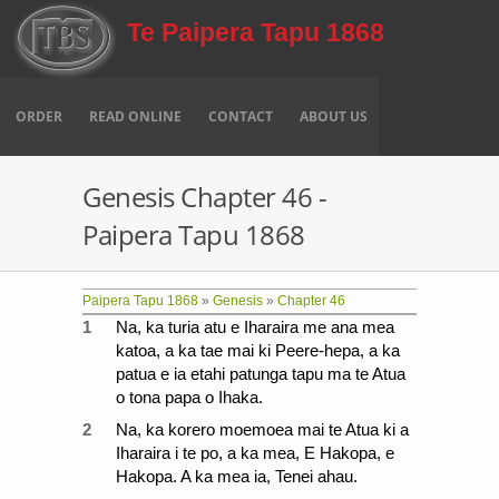
Skip to main content
Te Paipera Tapu 1868
ORDER
READ ONLINE
CONTACT
ABOUT US
Genesis Chapter 46 -
Paipera Tapu 1868
Paipera Tapu 1868
»
Genesis
»
Chapter 46
1
Na, ka turia atu e Iharaira me ana mea
katoa, a ka tae mai ki Peere-hepa, a ka
patua e ia etahi patunga tapu ma te Atua
o tona papa o Ihaka.
2
Na, ka korero moemoea mai te Atua ki a
Iharaira i te po, a ka mea, E Hakopa, e
Hakopa. A ka mea ia, Tenei ahau.